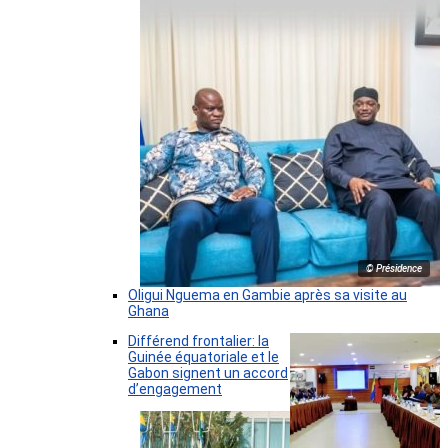
© Présidence
Oligui Nguema en Gambie après sa visite au
Ghana
Différend frontalier: la
Guinée équatoriale et le
Gabon signent un accord
d’engagement