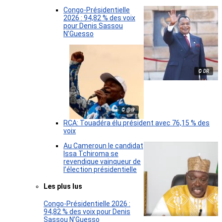
Congo-Présidentielle
2026 : 94,82 % des voix
pour Denis Sassou
N’Guesso
© DR
© @dr
RCA: Touadéra élu président avec 76,15 % des
voix
Au Cameroun le candidat
Issa Tchiroma se
revendique vainqueur de
l’élection présidentielle
Les plus lus
Congo-Présidentielle 2026 :
94,82 % des voix pour Denis
Sassou N’Guesso