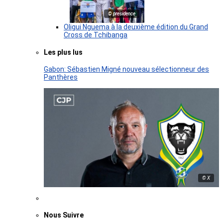
© presidence
Oligui Nguema à la deuxième édition du Grand
Cross de Tchibanga
Les plus lus
Gabon: Sébastien Migné nouveau sélectionneur des
Panthères
© X
Nous Suivre