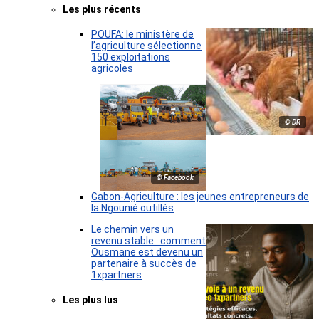
Les plus récents
POUFA: le ministère de
l’agriculture sélectionne
150 exploitations
agricoles
© DR
© Facebook
Gabon-Agriculture : les jeunes entrepreneurs de
la Ngounié outillés
Le chemin vers un
revenu stable : comment
Ousmane est devenu un
partenaire à succès de
1xpartners
Les plus lus