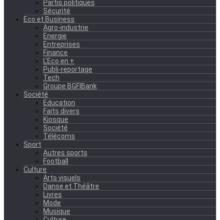
Partis politiques
Sécurité
Eco et Business
Agro-industrie
Energie
Entreprises
Finance
L’Eco en +
Publi-reportage
Tech
Groupe BGFIBank
Société
Education
Faits divers
Kiosque
Société
Télécoms
Sport
Autres sports
Football
Culture
Arts visuels
Danse et Théâtre
Livres
Mode
Musique
Culture