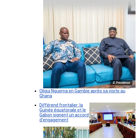
© Présidence
Oligui Nguema en Gambie après sa visite au
Ghana
Différend frontalier: la
Guinée équatoriale et le
Gabon signent un accord
d’engagement