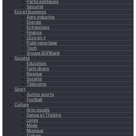
Partis politiques
Sécurité
Eco et Business
Agro-industrie
Energie
Entreprises
Finance
L’Eco en +
Publi-reportage
Tech
Groupe BGFIBank
Société
Education
Faits divers
Kiosque
Société
Télécoms
Sport
Autres sports
Football
Culture
Arts visuels
Danse et Théâtre
Livres
Mode
Musique
Culture