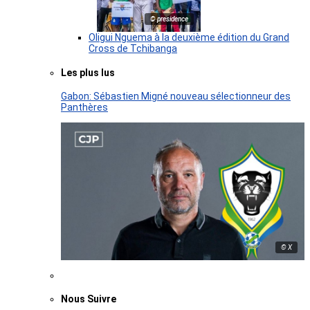
© presidence
Oligui Nguema à la deuxième édition du Grand
Cross de Tchibanga
Les plus lus
Gabon: Sébastien Migné nouveau sélectionneur des
Panthères
© X
Nous Suivre