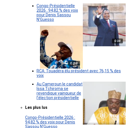
Congo-Présidentielle
2026 : 94,82 % des voix
pour Denis Sassou
N’Guesso
© DR
© @dr
RCA: Touadéra élu président avec 76,15 % des
voix
Au Cameroun le candidat
Issa Tchiroma se
revendique vainqueur de
l’élection présidentielle
Les plus lus
Congo-Présidentielle 2026 :
94,82 % des voix pour Denis
Sassou N’Guesso