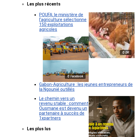
Les plus récents
POUFA: le ministère de
l’agriculture sélectionne
150 exploitations
agricoles
© DR
© Facebook
Gabon-Agriculture : les jeunes entrepreneurs de
la Ngounié outillés
Le chemin vers un
revenu stable : comment
Ousmane est devenu un
partenaire à succès de
1xpartners
Les plus lus