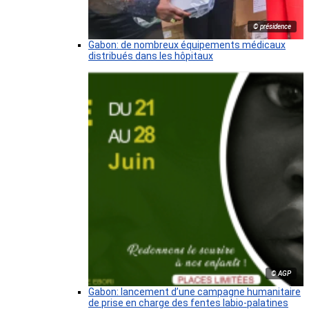
© présidence
Gabon: de nombreux équipements médicaux
distribués dans les hôpitaux
© AGP
Gabon: lancement d’une campagne humanitaire
de prise en charge des fentes labio-palatines