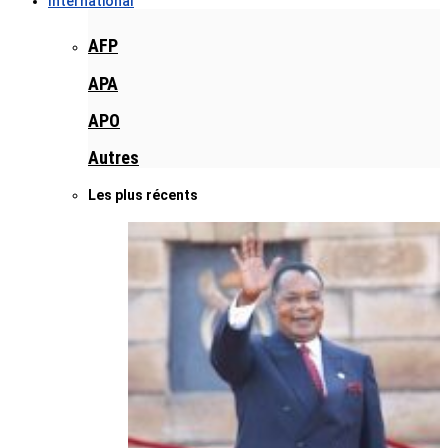
International
AFP
APA
APO
Autres
Les plus récents