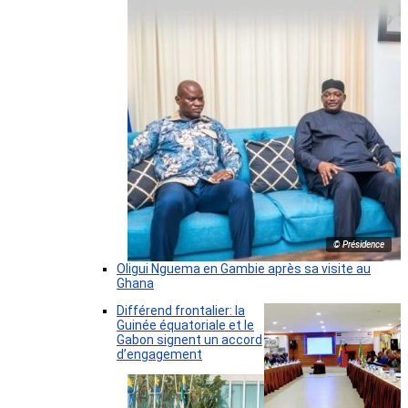
© Présidence
Oligui Nguema en Gambie après sa visite au
Ghana
Différend frontalier: la
Guinée équatoriale et le
Gabon signent un accord
d’engagement