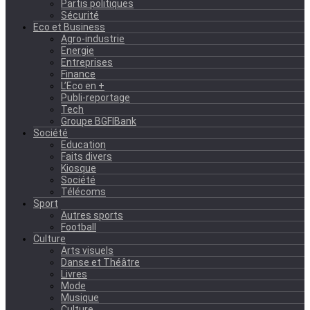
Partis politiques
Sécurité
Eco et Business
Agro-industrie
Energie
Entreprises
Finance
L’Eco en +
Publi-reportage
Tech
Groupe BGFIBank
Société
Education
Faits divers
Kiosque
Société
Télécoms
Sport
Autres sports
Football
Culture
Arts visuels
Danse et Théâtre
Livres
Mode
Musique
Culture