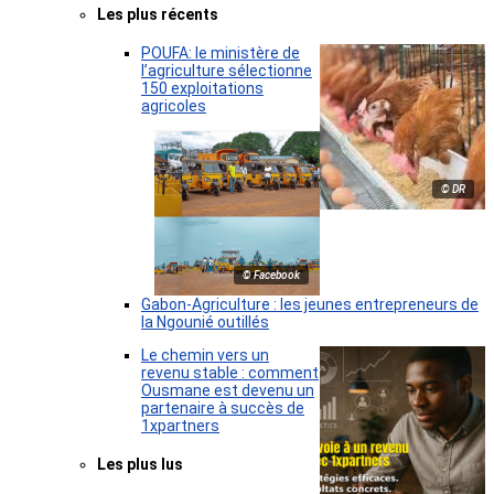
Les plus récents
POUFA: le ministère de
l’agriculture sélectionne
150 exploitations
agricoles
© DR
© Facebook
Gabon-Agriculture : les jeunes entrepreneurs de
la Ngounié outillés
Le chemin vers un
revenu stable : comment
Ousmane est devenu un
partenaire à succès de
1xpartners
Les plus lus