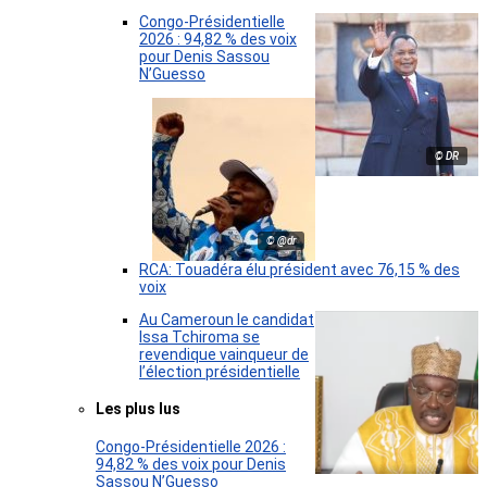
Congo-Présidentielle
2026 : 94,82 % des voix
pour Denis Sassou
N’Guesso
© DR
© @dr
RCA: Touadéra élu président avec 76,15 % des
voix
Au Cameroun le candidat
Issa Tchiroma se
revendique vainqueur de
l’élection présidentielle
Les plus lus
Congo-Présidentielle 2026 :
94,82 % des voix pour Denis
Sassou N’Guesso