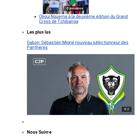
© presidence
Oligui Nguema à la deuxième édition du Grand
Cross de Tchibanga
Les plus lus
Gabon: Sébastien Migné nouveau sélectionneur des
Panthères
© X
Nous Suivre