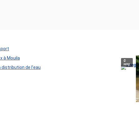
sport
ux à Mouila
©
seeg
distribution de l’eau