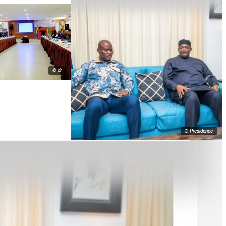
© dr
© Présidence