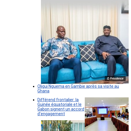
© Présidence
Oligui Nguema en Gambie après sa visite au
Ghana
Différend frontalier: la
Guinée équatoriale et le
Gabon signent un accord
d’engagement