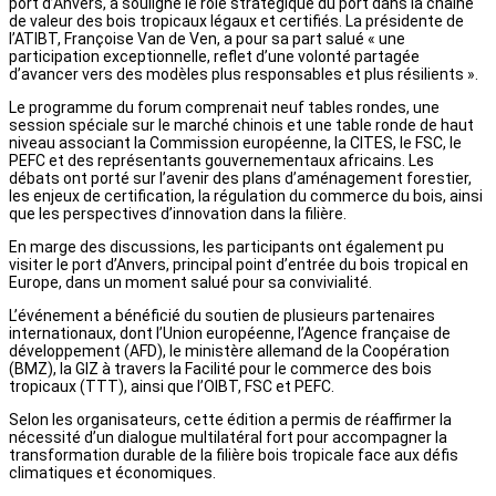
port d’Anvers, a souligné le rôle stratégique du port dans la chaîne
de valeur des bois tropicaux légaux et certifiés. La présidente de
l’ATIBT, Françoise Van de Ven, a pour sa part salué « une
participation exceptionnelle, reflet d’une volonté partagée
d’avancer vers des modèles plus responsables et plus résilients ».
Le programme du forum comprenait neuf tables rondes, une
session spéciale sur le marché chinois et une table ronde de haut
niveau associant la Commission européenne, la CITES, le FSC, le
PEFC et des représentants gouvernementaux africains. Les
débats ont porté sur l’avenir des plans d’aménagement forestier,
les enjeux de certification, la régulation du commerce du bois, ainsi
que les perspectives d’innovation dans la filière.
En marge des discussions, les participants ont également pu
visiter le port d’Anvers, principal point d’entrée du bois tropical en
Europe, dans un moment salué pour sa convivialité.
L’événement a bénéficié du soutien de plusieurs partenaires
internationaux, dont l’Union européenne, l’Agence française de
développement (AFD), le ministère allemand de la Coopération
(BMZ), la GIZ à travers la Facilité pour le commerce des bois
tropicaux (TTT), ainsi que l’OIBT, FSC et PEFC.
Selon les organisateurs, cette édition a permis de réaffirmer la
nécessité d’un dialogue multilatéral fort pour accompagner la
transformation durable de la filière bois tropicale face aux défis
climatiques et économiques.