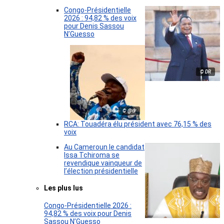
Congo-Présidentielle
2026 : 94,82 % des voix
pour Denis Sassou
N’Guesso
© DR
© @dr
RCA: Touadéra élu président avec 76,15 % des
voix
Au Cameroun le candidat
Issa Tchiroma se
revendique vainqueur de
l’élection présidentielle
Les plus lus
Congo-Présidentielle 2026 :
94,82 % des voix pour Denis
Sassou N’Guesso