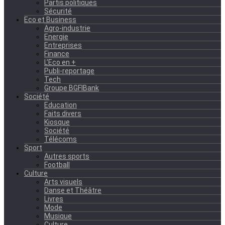
Partis politiques
Sécurité
Eco et Business
Agro-industrie
Energie
Entreprises
Finance
L’Eco en +
Publi-reportage
Tech
Groupe BGFIBank
Société
Education
Faits divers
Kiosque
Société
Télécoms
Sport
Autres sports
Football
Culture
Arts visuels
Danse et Théâtre
Livres
Mode
Musique
Culture