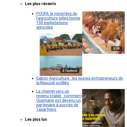
Les plus récents
POUFA: le ministère de
l’agriculture sélectionne
150 exploitations
agricoles
© DR
© Facebook
Gabon-Agriculture : les jeunes entrepreneurs de
la Ngounié outillés
Le chemin vers un
revenu stable : comment
Ousmane est devenu un
partenaire à succès de
1xpartners
Les plus lus