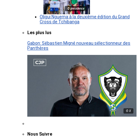
© presidence
Oligui Nguema à la deuxième édition du Grand
Cross de Tchibanga
Les plus lus
Gabon: Sébastien Migné nouveau sélectionneur des
Panthères
© X
Nous Suivre