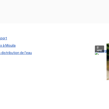
sport
ux à Mouila
©
seeg
distribution de l’eau