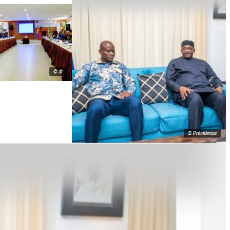
© dr
© Présidence