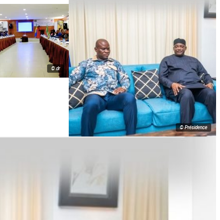
© dr
© Présidence