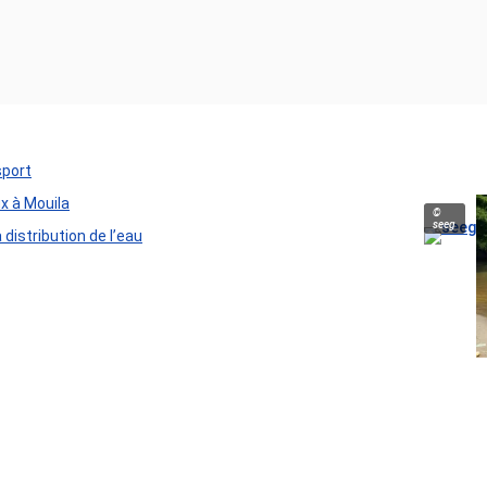
sport
ux à Mouila
©
seeg
distribution de l’eau