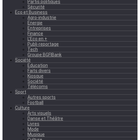
Partis politiques
Sécurité
Eco et Business
Agro-industrie
Energie
Entreprises
Finance
L’Eco en +
Publi-reportage
Tech
Groupe BGFIBank
Société
Education
Faits divers
Kiosque
Société
Télécoms
Sport
Autres sports
Football
Culture
Arts visuels
Danse et Théâtre
Livres
Mode
Musique
Culture