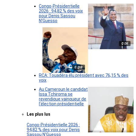
Congo-Présidentielle
2026 : 94,82 % des voix
pour Denis Sassou
N’Guesso
© DR
© @dr
RCA: Touadéra élu président avec 76,15 % des
voix
Au Cameroun le candidat
Issa Tchiroma se
revendique vainqueur de
l’élection présidentielle
Les plus lus
Congo-Présidentielle 2026 :
94,82 % des voix pour Denis
Sassou N’Guesso