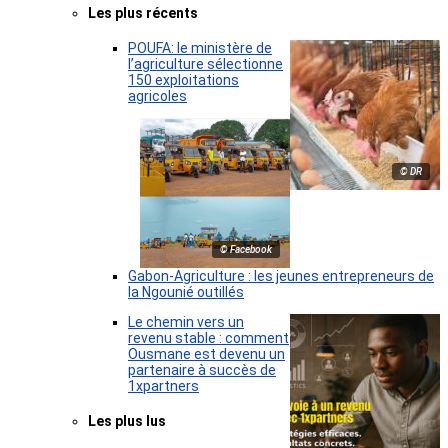
Les plus récents
POUFA: le ministère de
l’agriculture sélectionne
150 exploitations
agricoles
© DR
© Facebook
Gabon-Agriculture : les jeunes entrepreneurs de
la Ngounié outillés
Le chemin vers un
revenu stable : comment
Ousmane est devenu un
partenaire à succès de
1xpartners
Les plus lus