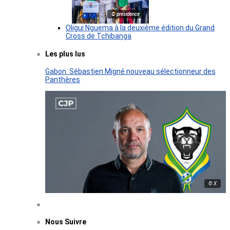
© presidence
Oligui Nguema à la deuxième édition du Grand
Cross de Tchibanga
Les plus lus
Gabon: Sébastien Migné nouveau sélectionneur des
Panthères
© X
Nous Suivre