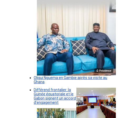
© Présidence
Oligui Nguema en Gambie après sa visite au
Ghana
Différend frontalier: la
Guinée équatoriale et le
Gabon signent un accord
d’engagement