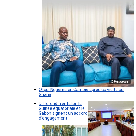
© Présidence
Oligui Nguema en Gambie après sa visite au
Ghana
Différend frontalier: la
Guinée équatoriale et le
Gabon signent un accord
d’engagement