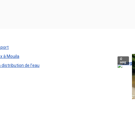
sport
ux à Mouila
©
seeg
distribution de l’eau