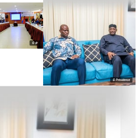
© dr
© Présidence