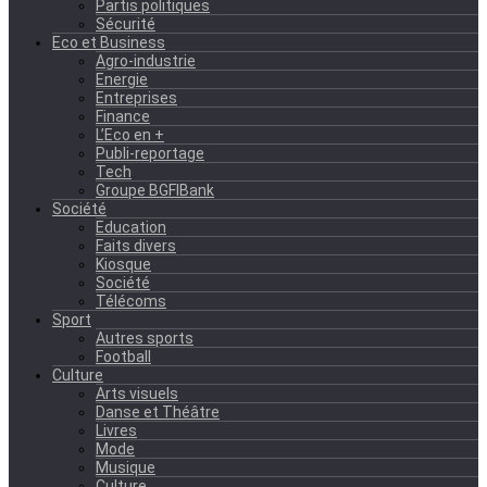
Partis politiques
Sécurité
Eco et Business
Agro-industrie
Energie
Entreprises
Finance
L’Eco en +
Publi-reportage
Tech
Groupe BGFIBank
Société
Education
Faits divers
Kiosque
Société
Télécoms
Sport
Autres sports
Football
Culture
Arts visuels
Danse et Théâtre
Livres
Mode
Musique
Culture