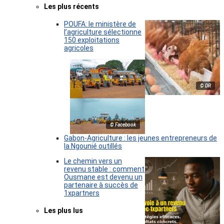
Les plus récents
POUFA: le ministère de
l’agriculture sélectionne
150 exploitations
agricoles
© DR
© Facebook
Gabon-Agriculture : les jeunes entrepreneurs de
la Ngounié outillés
Le chemin vers un
revenu stable : comment
Ousmane est devenu un
partenaire à succès de
1xpartners
Les plus lus