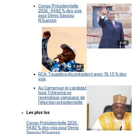
Congo-Présidentielle
2026 : 94,82 % des voix
pour Denis Sassou
N’Guesso
© DR
© @dr
RCA: Touadéra élu président avec 76,15 % des
voix
Au Cameroun le candidat
Issa Tchiroma se
revendique vainqueur de
l’élection présidentielle
Les plus lus
Congo-Présidentielle 2026 :
94,82 % des voix pour Denis
Sassou N’Guesso