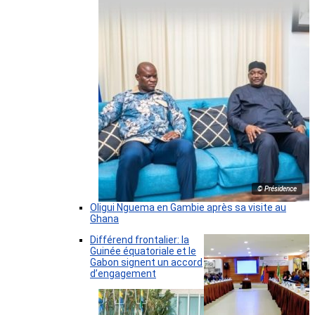
© Présidence
Oligui Nguema en Gambie après sa visite au
Ghana
Différend frontalier: la
Guinée équatoriale et le
Gabon signent un accord
d’engagement