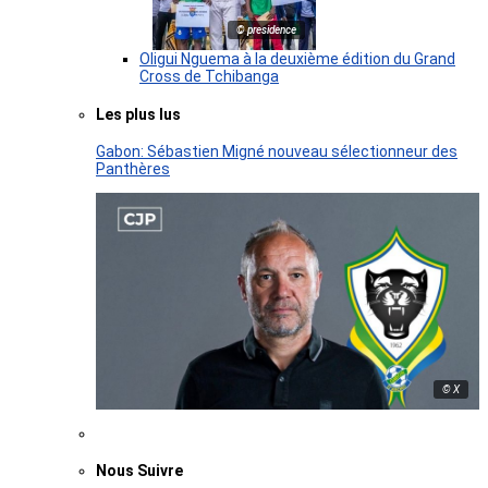
© presidence
Oligui Nguema à la deuxième édition du Grand
Cross de Tchibanga
Les plus lus
Gabon: Sébastien Migné nouveau sélectionneur des
Panthères
© X
Nous Suivre