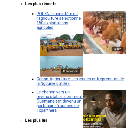
Les plus récents
POUFA: le ministère de
l’agriculture sélectionne
150 exploitations
agricoles
© DR
© Facebook
Gabon-Agriculture : les jeunes entrepreneurs de
la Ngounié outillés
Le chemin vers un
revenu stable : comment
Ousmane est devenu un
partenaire à succès de
1xpartners
Les plus lus