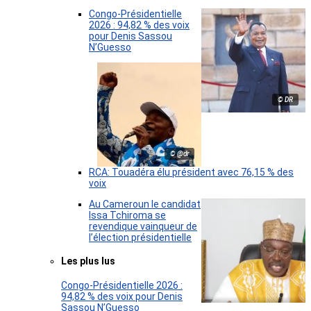
Congo-Présidentielle
2026 : 94,82 % des voix
pour Denis Sassou
N’Guesso
© DR
© @dr
RCA: Touadéra élu président avec 76,15 % des
voix
Au Cameroun le candidat
Issa Tchiroma se
revendique vainqueur de
l’élection présidentielle
Les plus lus
Congo-Présidentielle 2026 :
94,82 % des voix pour Denis
Sassou N’Guesso