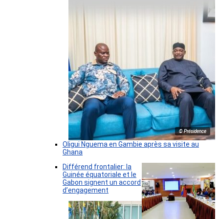
© Présidence
Oligui Nguema en Gambie après sa visite au
Ghana
Différend frontalier: la
Guinée équatoriale et le
Gabon signent un accord
d’engagement