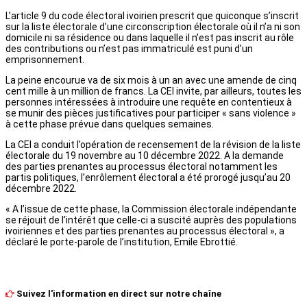
L’article 9 du code électoral ivoirien prescrit que quiconque s’inscrit
sur la liste électorale d’une circonscription électorale où il n’a ni son
domicile ni sa résidence ou dans laquelle il n’est pas inscrit au rôle
des contributions ou n’est pas immatriculé est puni d’un
emprisonnement.
La peine encourue va de six mois à un an avec une amende de cinq
cent mille à un million de francs. La CEI invite, par ailleurs, toutes les
personnes intéressées à introduire une requête en contentieux à
se munir des pièces justificatives pour participer « sans violence »
à cette phase prévue dans quelques semaines.
La CEI a conduit l’opération de recensement de la révision de la liste
électorale du 19 novembre au 10 décembre 2022. A la demande
des parties prenantes au processus électoral notamment les
partis politiques, l’enrôlement électoral a été prorogé jusqu’au 20
décembre 2022.
« A l’issue de cette phase, la Commission électorale indépendante
se réjouit de l’intérêt que celle-ci a suscité auprès des populations
ivoiriennes et des parties prenantes au processus électoral », a
déclaré le porte-parole de l’institution, Emile Ebrottié.
Suivez l'information en direct sur notre chaîne