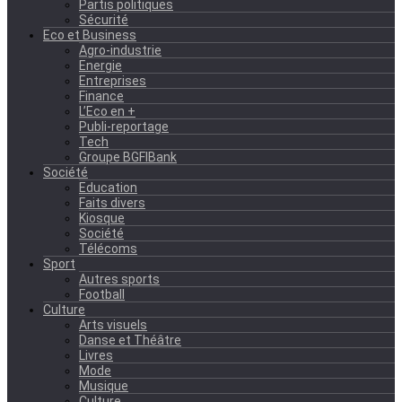
Partis politiques
Sécurité
Eco et Business
Agro-industrie
Energie
Entreprises
Finance
L’Eco en +
Publi-reportage
Tech
Groupe BGFIBank
Société
Education
Faits divers
Kiosque
Société
Télécoms
Sport
Autres sports
Football
Culture
Arts visuels
Danse et Théâtre
Livres
Mode
Musique
Culture