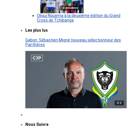
© presidence
Oligui Nguema à la deuxième édition du Grand
Cross de Tchibanga
Les plus lus
Gabon: Sébastien Migné nouveau sélectionneur des
Panthères
© X
Nous Suivre