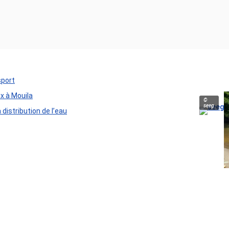
sport
ux à Mouila
©
seeg
distribution de l’eau