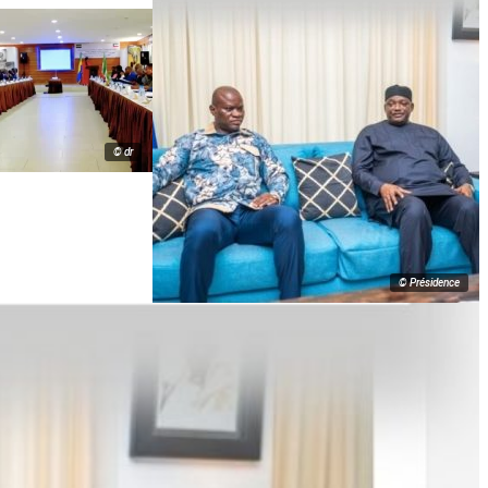
© dr
© Présidence