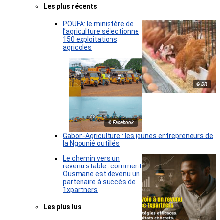
Les plus récents
POUFA: le ministère de
l’agriculture sélectionne
150 exploitations
agricoles
© DR
© Facebook
Gabon-Agriculture : les jeunes entrepreneurs de
la Ngounié outillés
Le chemin vers un
revenu stable : comment
Ousmane est devenu un
partenaire à succès de
1xpartners
Les plus lus