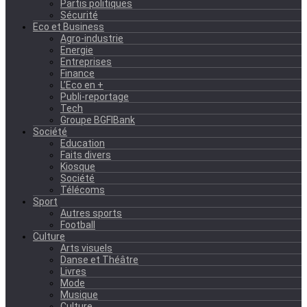
Partis politiques
Sécurité
Eco et Business
Agro-industrie
Energie
Entreprises
Finance
L’Eco en +
Publi-reportage
Tech
Groupe BGFIBank
Société
Education
Faits divers
Kiosque
Société
Télécoms
Sport
Autres sports
Football
Culture
Arts visuels
Danse et Théâtre
Livres
Mode
Musique
Culture