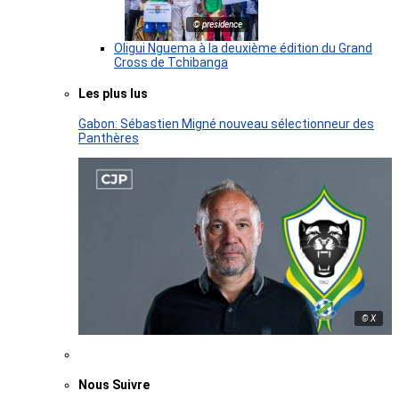
© presidence
Oligui Nguema à la deuxième édition du Grand
Cross de Tchibanga
Les plus lus
Gabon: Sébastien Migné nouveau sélectionneur des
Panthères
© X
Nous Suivre