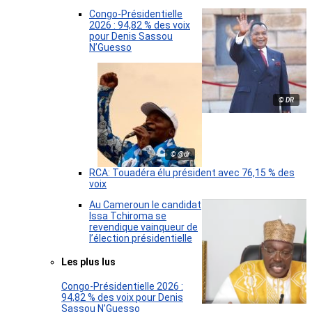
Congo-Présidentielle
2026 : 94,82 % des voix
pour Denis Sassou
N’Guesso
© DR
© @dr
RCA: Touadéra élu président avec 76,15 % des
voix
Au Cameroun le candidat
Issa Tchiroma se
revendique vainqueur de
l’élection présidentielle
Les plus lus
Congo-Présidentielle 2026 :
94,82 % des voix pour Denis
Sassou N’Guesso