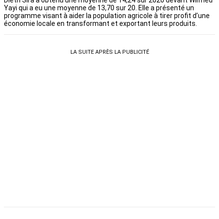
Dieth Sira a obtenu une moyenne de 14,24 sur 2020 devant Wilfried
Yayi qui a eu une moyenne de 13,70 sur 20. Elle a présenté un
programme visant à aider la population agricole à tirer profit d’une
économie locale en transformant et exportant leurs produits.
LA SUITE APRÈS LA PUBLICITÉ