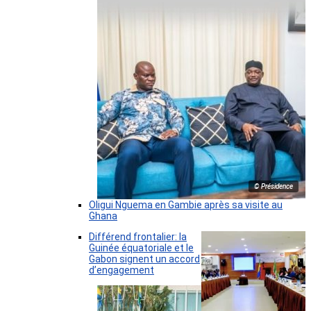
© Présidence
Oligui Nguema en Gambie après sa visite au
Ghana
Différend frontalier: la
Guinée équatoriale et le
Gabon signent un accord
d’engagement