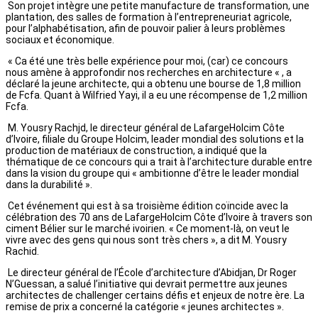
Son projet intègre une petite manufacture de transformation, une
plantation, des salles de formation à l’entrepreneuriat agricole,
pour l’alphabétisation, afin de pouvoir palier à leurs problèmes
sociaux et économique.
« Ca été une très belle expérience pour moi, (car) ce concours
nous amène à approfondir nos recherches en architecture « , a
déclaré la jeune architecte, qui a obtenu une bourse de 1,8 million
de Fcfa. Quant à Wilfried Yayi, il a eu une récompense de 1,2 million
Fcfa.
M. Yousry Rachjd, le directeur général de LafargeHolcim Côte
d’Ivoire, filiale du Groupe Holcim, leader mondial des solutions et la
production de matériaux de construction, a indiqué que la
thématique de ce concours qui a trait à l’architecture durable entre
dans la vision du groupe qui « ambitionne d’être le leader mondial
dans la durabilité ».
Cet événement qui est à sa troisième édition coïncide avec la
célébration des 70 ans de LafargeHolcim Côte d’Ivoire à travers son
ciment Bélier sur le marché ivoirien. « Ce moment-là, on veut le
vivre avec des gens qui nous sont très chers », a dit M. Yousry
Rachid.
Le directeur général de l’École d’architecture d’Abidjan, Dr Roger
N’Guessan, a salué l’initiative qui devrait permettre aux jeunes
architectes de challenger certains défis et enjeux de notre ère. La
remise de prix a concerné la catégorie « jeunes architectes ».