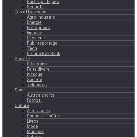
Partis politiques
Sécurité
Eco et Business
Agro-industrie
Energie
Entreprises
Finance
L’Eco en +
Publi-reportage
Tech
Groupe BGFIBank
Société
Education
Faits divers
Kiosque
Société
Télécoms
Sport
Autres sports
Football
Culture
Arts visuels
Danse et Théâtre
Livres
Mode
Musique
Culture