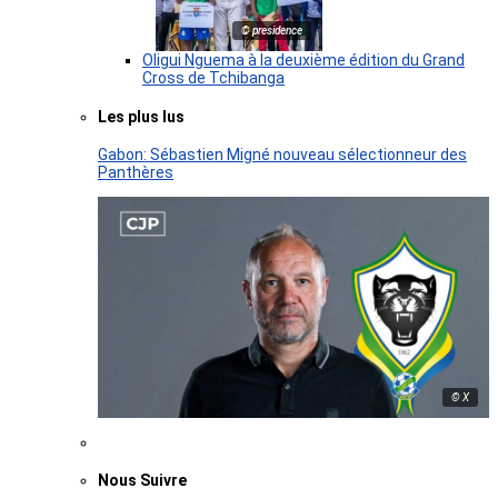
© presidence
Oligui Nguema à la deuxième édition du Grand
Cross de Tchibanga
Les plus lus
Gabon: Sébastien Migné nouveau sélectionneur des
Panthères
© X
Nous Suivre