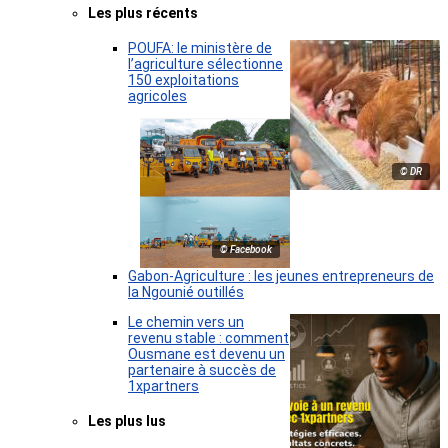
Les plus récents
POUFA: le ministère de
l’agriculture sélectionne
150 exploitations
agricoles
© DR
© Facebook
Gabon-Agriculture : les jeunes entrepreneurs de
la Ngounié outillés
Le chemin vers un
revenu stable : comment
Ousmane est devenu un
partenaire à succès de
1xpartners
Les plus lus