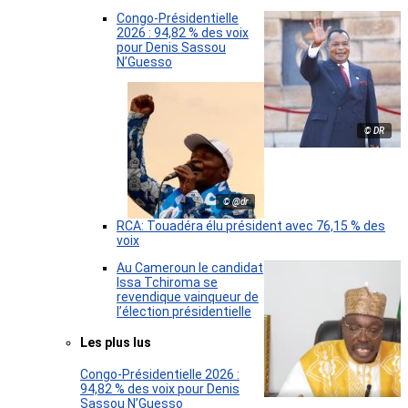
Congo-Présidentielle
2026 : 94,82 % des voix
pour Denis Sassou
N’Guesso
© DR
© @dr
RCA: Touadéra élu président avec 76,15 % des
voix
Au Cameroun le candidat
Issa Tchiroma se
revendique vainqueur de
l’élection présidentielle
Les plus lus
Congo-Présidentielle 2026 :
94,82 % des voix pour Denis
Sassou N’Guesso