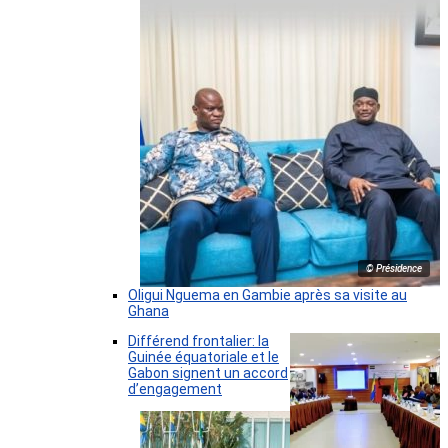
© Présidence
Oligui Nguema en Gambie après sa visite au
Ghana
Différend frontalier: la
Guinée équatoriale et le
Gabon signent un accord
d’engagement