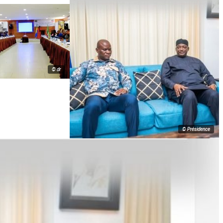
© dr
© Présidence