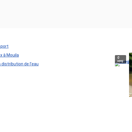
sport
ux à Mouila
©
seeg
distribution de l’eau