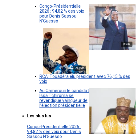
Congo-Présidentielle
2026 : 94,82 % des voix
pour Denis Sassou
N’Guesso
© DR
© @dr
RCA: Touadéra élu président avec 76,15 % des
voix
Au Cameroun le candidat
Issa Tchiroma se
revendique vainqueur de
l’élection présidentielle
Les plus lus
Congo-Présidentielle 2026 :
94,82 % des voix pour Denis
Sassou N’Guesso