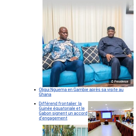
© Présidence
Oligui Nguema en Gambie après sa visite au
Ghana
Différend frontalier: la
Guinée équatoriale et le
Gabon signent un accord
d’engagement