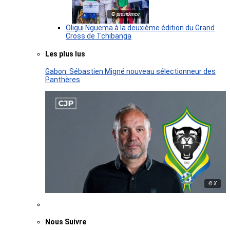
© presidence
Oligui Nguema à la deuxième édition du Grand
Cross de Tchibanga
Les plus lus
Gabon: Sébastien Migné nouveau sélectionneur des
Panthères
© X
Nous Suivre