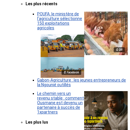
Les plus récents
POUFA: le ministère de
l’agriculture sélectionne
150 exploitations
agricoles
© DR
© Facebook
Gabon-Agriculture : les jeunes entrepreneurs de
la Ngounié outillés
Le chemin vers un
revenu stable : comment
Ousmane est devenu un
partenaire à succès de
1xpartners
Les plus lus