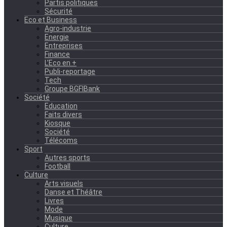
Partis politiques
Sécurité
Eco et Business
Agro-industrie
Energie
Entreprises
Finance
L’Eco en +
Publi-reportage
Tech
Groupe BGFIBank
Société
Education
Faits divers
Kiosque
Société
Télécoms
Sport
Autres sports
Football
Culture
Arts visuels
Danse et Théâtre
Livres
Mode
Musique
Culture