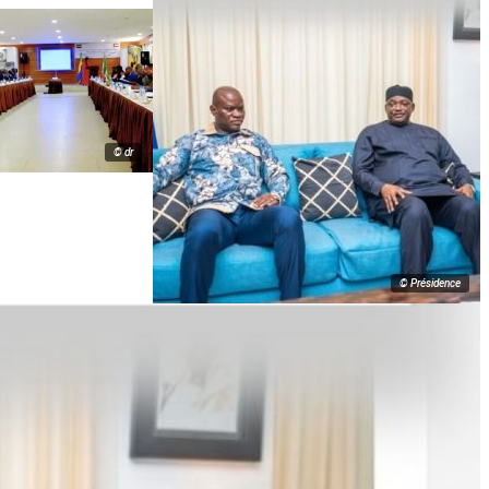
© dr
© Présidence