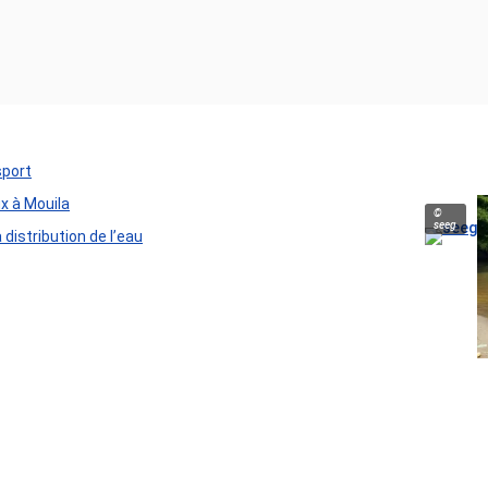
sport
ux à Mouila
©
seeg
distribution de l’eau