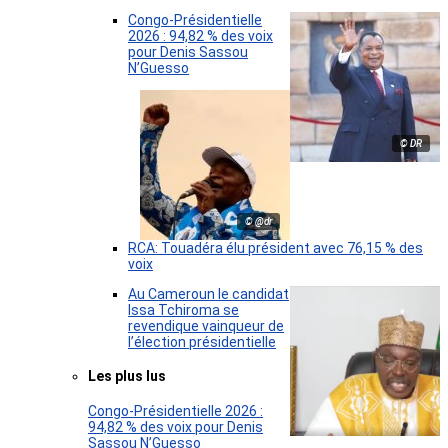
Congo-Présidentielle
2026 : 94,82 % des voix
pour Denis Sassou
N’Guesso
© DR
© @dr
RCA: Touadéra élu président avec 76,15 % des
voix
Au Cameroun le candidat
Issa Tchiroma se
revendique vainqueur de
l’élection présidentielle
Les plus lus
Congo-Présidentielle 2026 :
94,82 % des voix pour Denis
Sassou N’Guesso