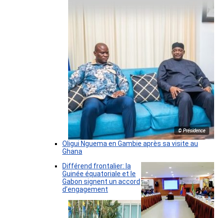
© Présidence
Oligui Nguema en Gambie après sa visite au
Ghana
Différend frontalier: la
Guinée équatoriale et le
Gabon signent un accord
d’engagement