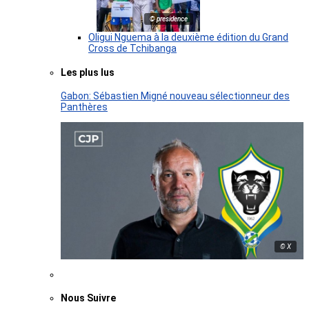
© presidence
Oligui Nguema à la deuxième édition du Grand
Cross de Tchibanga
Les plus lus
Gabon: Sébastien Migné nouveau sélectionneur des
Panthères
© X
Nous Suivre