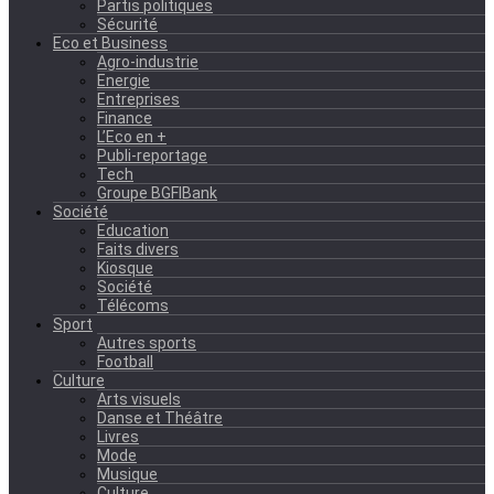
Partis politiques
Sécurité
Eco et Business
Agro-industrie
Energie
Entreprises
Finance
L’Eco en +
Publi-reportage
Tech
Groupe BGFIBank
Société
Education
Faits divers
Kiosque
Société
Télécoms
Sport
Autres sports
Football
Culture
Arts visuels
Danse et Théâtre
Livres
Mode
Musique
Culture