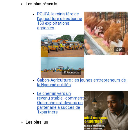
Les plus récents
POUFA: le ministère de
l’agriculture sélectionne
150 exploitations
agricoles
© DR
© Facebook
Gabon-Agriculture : les jeunes entrepreneurs de
la Ngounié outillés
Le chemin vers un
revenu stable : comment
Ousmane est devenu un
partenaire à succès de
1xpartners
Les plus lus