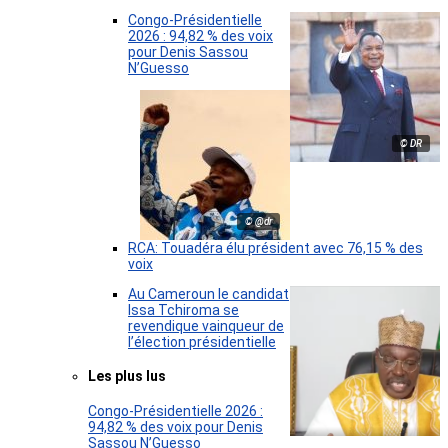
Congo-Présidentielle
2026 : 94,82 % des voix
pour Denis Sassou
N’Guesso
© DR
© @dr
RCA: Touadéra élu président avec 76,15 % des
voix
Au Cameroun le candidat
Issa Tchiroma se
revendique vainqueur de
l’élection présidentielle
Les plus lus
Congo-Présidentielle 2026 :
94,82 % des voix pour Denis
Sassou N’Guesso