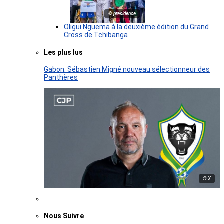
© presidence
Oligui Nguema à la deuxième édition du Grand
Cross de Tchibanga
Les plus lus
Gabon: Sébastien Migné nouveau sélectionneur des
Panthères
© X
Nous Suivre