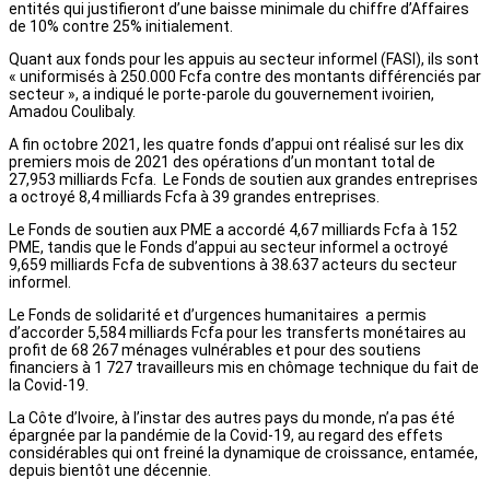
entités qui justifieront d’une baisse minimale du chiffre d’Affaires
de 10% contre 25% initialement.
Quant aux fonds pour les appuis au secteur informel (FASI), ils sont
« uniformisés à 250.000 Fcfa contre des montants différenciés par
secteur », a indiqué le porte-parole du gouvernement ivoirien,
Amadou Coulibaly.
A fin octobre 2021, les quatre fonds d’appui ont réalisé sur les dix
premiers mois de 2021 des opérations d’un montant total de
27,953 milliards Fcfa. Le Fonds de soutien aux grandes entreprises
a octroyé 8,4 milliards Fcfa à 39 grandes entreprises.
Le Fonds de soutien aux PME a accordé 4,67 milliards Fcfa à 152
PME, tandis que le Fonds d’appui au secteur informel a octroyé
9,659 milliards Fcfa de subventions à 38.637 acteurs du secteur
informel.
Le Fonds de solidarité et d’urgences humanitaires a permis
d’accorder 5,584 milliards Fcfa pour les transferts monétaires au
profit de 68 267 ménages vulnérables et pour des soutiens
financiers à 1 727 travailleurs mis en chômage technique du fait de
la Covid-19.
La Côte d’Ivoire, à l’instar des autres pays du monde, n’a pas été
épargnée par la pandémie de la Covid-19, au regard des effets
considérables qui ont freiné la dynamique de croissance, entamée,
depuis bientôt une décennie.