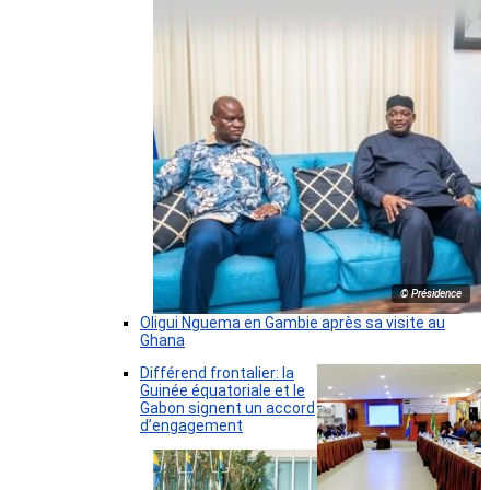
© Présidence
Oligui Nguema en Gambie après sa visite au
Ghana
Différend frontalier: la
Guinée équatoriale et le
Gabon signent un accord
d’engagement