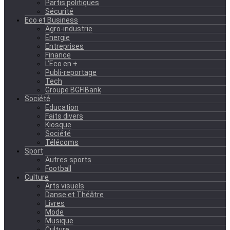
Partis politiques
Sécurité
Eco et Business
Agro-industrie
Energie
Entreprises
Finance
L’Eco en +
Publi-reportage
Tech
Groupe BGFIBank
Société
Education
Faits divers
Kiosque
Société
Télécoms
Sport
Autres sports
Football
Culture
Arts visuels
Danse et Théâtre
Livres
Mode
Musique
Culture