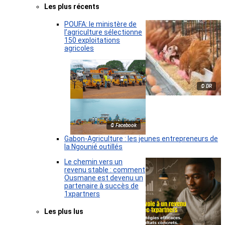
Les plus récents
POUFA: le ministère de
l’agriculture sélectionne
150 exploitations
agricoles
© DR
© Facebook
Gabon-Agriculture : les jeunes entrepreneurs de
la Ngounié outillés
Le chemin vers un
revenu stable : comment
Ousmane est devenu un
partenaire à succès de
1xpartners
Les plus lus