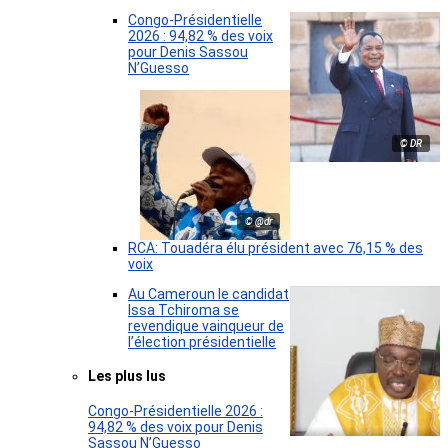
Congo-Présidentielle
2026 : 94,82 % des voix
pour Denis Sassou
N’Guesso
© DR
© @dr
RCA: Touadéra élu président avec 76,15 % des
voix
Au Cameroun le candidat
Issa Tchiroma se
revendique vainqueur de
l’élection présidentielle
Les plus lus
Congo-Présidentielle 2026 :
94,82 % des voix pour Denis
Sassou N’Guesso