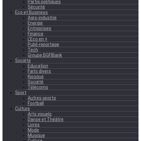
Partis politiques
Sécurité
Eco et Business
Agro-industrie
Energie
Entreprises
Finance
L’Eco en +
Publi-reportage
Tech
Groupe BGFIBank
Société
Education
Faits divers
Kiosque
Société
Télécoms
Sport
Autres sports
Football
Culture
Arts visuels
Danse et Théâtre
Livres
Mode
Musique
Culture