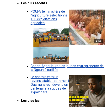
Les plus récents
POUFA: le ministère de
l’agriculture sélectionne
150 exploitations
agricoles
© DR
© Facebook
Gabon-Agriculture : les jeunes entrepreneurs de
la Ngounié outillés
Le chemin vers un
revenu stable : comment
Ousmane est devenu un
partenaire à succès de
1xpartners
Les plus lus