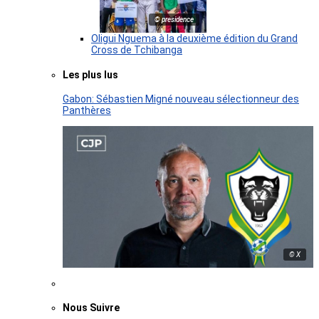
© presidence
Oligui Nguema à la deuxième édition du Grand
Cross de Tchibanga
Les plus lus
Gabon: Sébastien Migné nouveau sélectionneur des
Panthères
© X
Nous Suivre