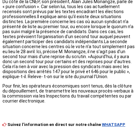
Du côté de la CNEP, son président, Alain Jules Monangze, parle de
« pure confusion ». Car selon lui, tous les cas actuellement
recensés sont prévus par les textes encadrant les élections
professionnelles.Il explique ainsi qu’il existe deux situations
distinctes. La première concerne les cas où aucun syndicat n’a
présenté de liste au premier tour, ou encore lorsque le quorum n’a
pas suivi malgré la présence de candidats. Dans ces cas, les
textes prévoient l’organisation d’un second tour auquel peuvent
également participer des candidats indépendants.La seconde
situation concerne les centres où le vote n’a tout simplement pas
eu lieu le 28 avril. Ici, précise M. Monangze, il ne s’agit pas d’un
second tour mais d’une reprise du scrutin. »Aujourd’hui, il y aura
donc un second tour pour certains et des reprises pour d’autres.
Cela n’a rien à voir avec la pression des syndicats mais avec les
dispositions des arrêtés 147 pour le privé et 646 pour le public »,
explique-t-il. Releve- t-on sur le site du journal l’Union.
Pour finir, les opérateurs économiques sont tenus, dès la clôture
du dépouillement, de transmettre les nouveaux procès-verbaux à
la commission via les Inspections du travail compétentes ou par
courrier électronique.
Suivez l'information en direct sur notre chaîne
WHATSAPP