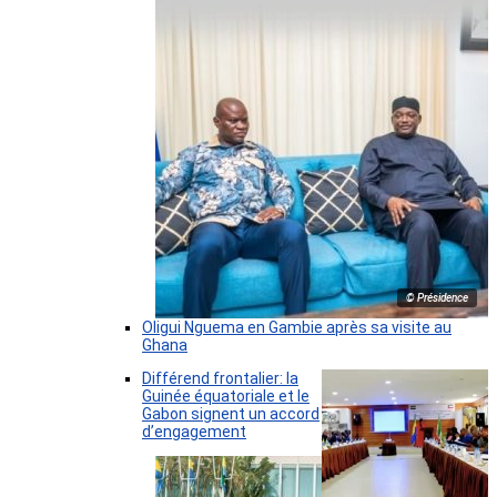
© Présidence
Oligui Nguema en Gambie après sa visite au
Ghana
Différend frontalier: la
Guinée équatoriale et le
Gabon signent un accord
d’engagement