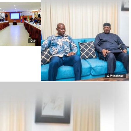
© dr
© Présidence