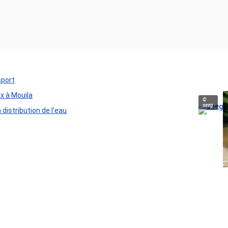
sport
ux à Mouila
©
seeg
distribution de l’eau