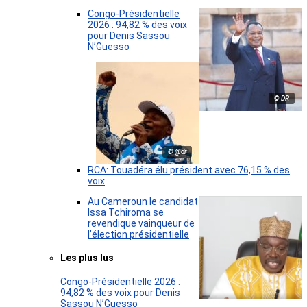
Congo-Présidentielle
2026 : 94,82 % des voix
pour Denis Sassou
N’Guesso
© DR
© @dr
RCA: Touadéra élu président avec 76,15 % des
voix
Au Cameroun le candidat
Issa Tchiroma se
revendique vainqueur de
l’élection présidentielle
Les plus lus
Congo-Présidentielle 2026 :
94,82 % des voix pour Denis
Sassou N’Guesso