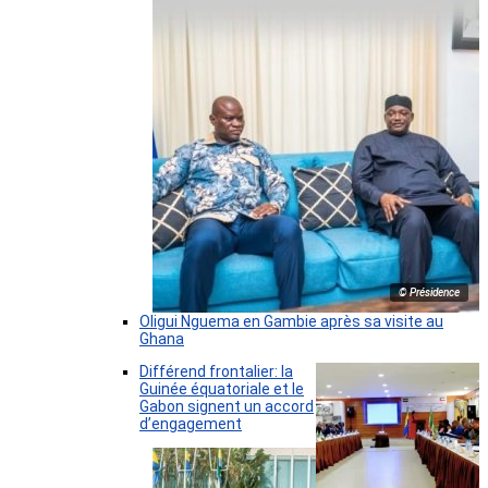
© Présidence
Oligui Nguema en Gambie après sa visite au
Ghana
Différend frontalier: la
Guinée équatoriale et le
Gabon signent un accord
d’engagement