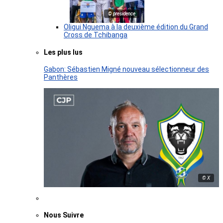
© presidence
Oligui Nguema à la deuxième édition du Grand
Cross de Tchibanga
Les plus lus
Gabon: Sébastien Migné nouveau sélectionneur des
Panthères
© X
Nous Suivre