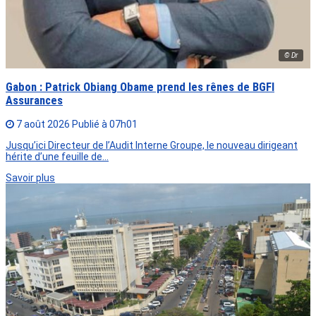
© Dr
Gabon : Patrick Obiang Obame prend les rênes de BGFI
Assurances
7 août 2026
Publié à 07h01
Jusqu’ici Directeur de l’Audit Interne Groupe, le nouveau dirigeant
hérite d’une feuille de…
Savoir plus