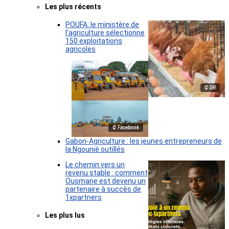
Les plus récents
POUFA: le ministère de
l’agriculture sélectionne
150 exploitations
agricoles
© DR
© Facebook
Gabon-Agriculture : les jeunes entrepreneurs de
la Ngounié outillés
Le chemin vers un
revenu stable : comment
Ousmane est devenu un
partenaire à succès de
1xpartners
Les plus lus