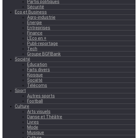
Partis politiques
Sécurité
Eco et Business
Agro-industrie
Energie
Entreprises
Finance
L’Eco en +
Publi-reportage
Tech
Groupe BGFIBank
Société
Education
Faits divers
Kiosque
Société
Télécoms
Sport
Autres sports
Football
Culture
Arts visuels
Danse et Théâtre
Livres
Mode
Musique
Culture