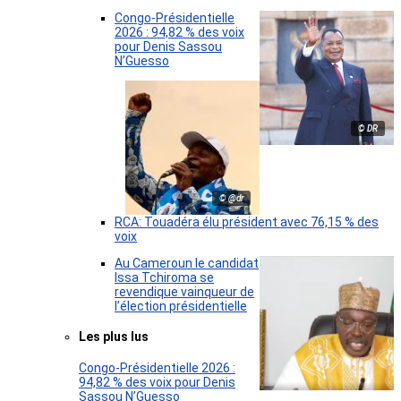
Congo-Présidentielle
2026 : 94,82 % des voix
pour Denis Sassou
N’Guesso
© DR
© @dr
RCA: Touadéra élu président avec 76,15 % des
voix
Au Cameroun le candidat
Issa Tchiroma se
revendique vainqueur de
l’élection présidentielle
Les plus lus
Congo-Présidentielle 2026 :
94,82 % des voix pour Denis
Sassou N’Guesso