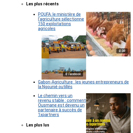
Les plus récents
POUFA: le ministère de
l’agriculture sélectionne
150 exploitations
agricoles
© DR
© Facebook
Gabon-Agriculture : les jeunes entrepreneurs de
la Ngounié outillés
Le chemin vers un
revenu stable : comment
Ousmane est devenu un
partenaire à succès de
1xpartners
Les plus lus