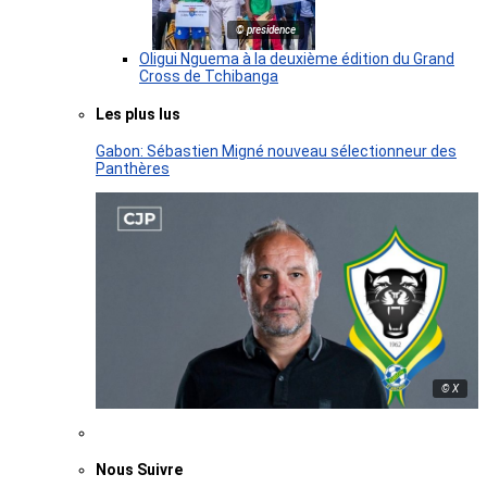
© presidence
Oligui Nguema à la deuxième édition du Grand
Cross de Tchibanga
Les plus lus
Gabon: Sébastien Migné nouveau sélectionneur des
Panthères
© X
Nous Suivre