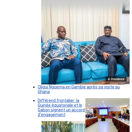
© Présidence
Oligui Nguema en Gambie après sa visite au
Ghana
Différend frontalier: la
Guinée équatoriale et le
Gabon signent un accord
d’engagement