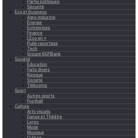
Partis politiques
Sécurité
Eco et Business
Agro-industrie
Energie
Entreprises
Finance
L’Eco en +
Publi-reportage
Tech
Groupe BGFIBank
Société
Education
Faits divers
Kiosque
Société
Télécoms
Sport
Autres sports
Football
Culture
Arts visuels
Danse et Théâtre
Livres
Mode
Musique
Culture