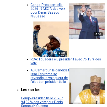
Congo-Présidentielle
2026 : 94,82 % des voix
pour Denis Sassou
N’Guesso
© DR
© @dr
RCA: Touadéra élu président avec 76,15 % des
voix
Au Cameroun le candidat
Issa Tchiroma se
revendique vainqueur de
l’élection présidentielle
Les plus lus
Congo-Présidentielle 2026 :
94,82 % des voix pour Denis
Sassou N’Guesso