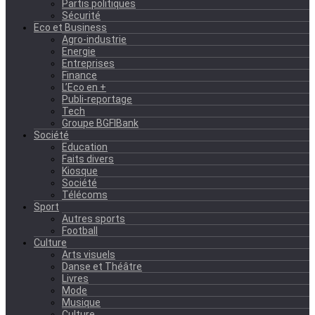
Partis politiques
Sécurité
Eco et Business
Agro-industrie
Energie
Entreprises
Finance
L’Eco en +
Publi-reportage
Tech
Groupe BGFIBank
Société
Education
Faits divers
Kiosque
Société
Télécoms
Sport
Autres sports
Football
Culture
Arts visuels
Danse et Théâtre
Livres
Mode
Musique
Culture