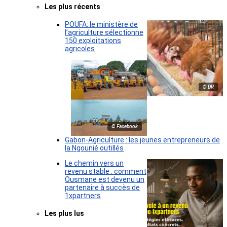
Les plus récents
POUFA: le ministère de
l’agriculture sélectionne
150 exploitations
agricoles
© DR
© Facebook
Gabon-Agriculture : les jeunes entrepreneurs de
la Ngounié outillés
Le chemin vers un
revenu stable : comment
Ousmane est devenu un
partenaire à succès de
1xpartners
Les plus lus