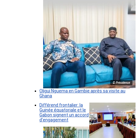
© Présidence
Oligui Nguema en Gambie après sa visite au
Ghana
Différend frontalier: la
Guinée équatoriale et le
Gabon signent un accord
d’engagement