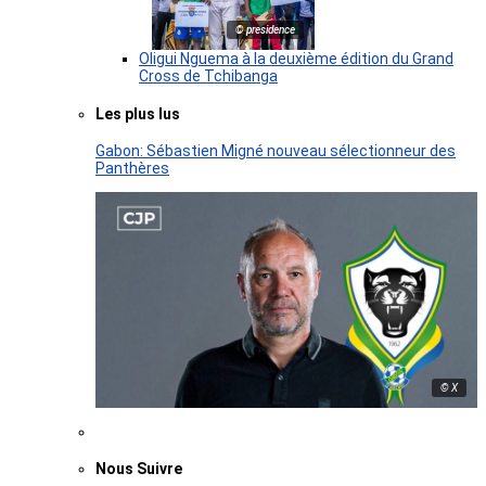
© presidence
Oligui Nguema à la deuxième édition du Grand
Cross de Tchibanga
Les plus lus
Gabon: Sébastien Migné nouveau sélectionneur des
Panthères
© X
Nous Suivre