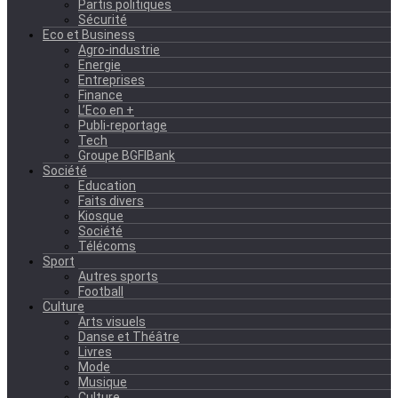
Partis politiques
Sécurité
Eco et Business
Agro-industrie
Energie
Entreprises
Finance
L’Eco en +
Publi-reportage
Tech
Groupe BGFIBank
Société
Education
Faits divers
Kiosque
Société
Télécoms
Sport
Autres sports
Football
Culture
Arts visuels
Danse et Théâtre
Livres
Mode
Musique
Culture