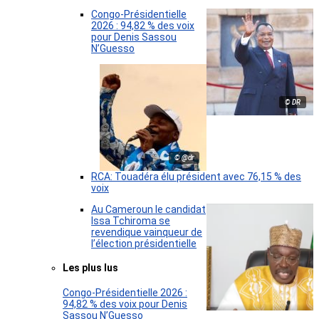
Congo-Présidentielle
2026 : 94,82 % des voix
pour Denis Sassou
N’Guesso
© DR
© @dr
RCA: Touadéra élu président avec 76,15 % des
voix
Au Cameroun le candidat
Issa Tchiroma se
revendique vainqueur de
l’élection présidentielle
Les plus lus
Congo-Présidentielle 2026 :
94,82 % des voix pour Denis
Sassou N’Guesso