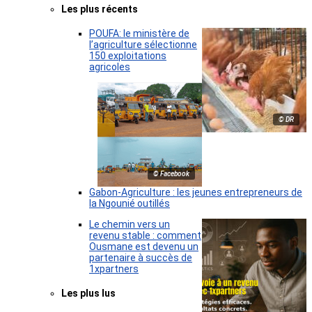
Les plus récents
POUFA: le ministère de
l’agriculture sélectionne
150 exploitations
agricoles
© DR
© Facebook
Gabon-Agriculture : les jeunes entrepreneurs de
la Ngounié outillés
Le chemin vers un
revenu stable : comment
Ousmane est devenu un
partenaire à succès de
1xpartners
Les plus lus