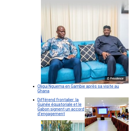
© Présidence
Oligui Nguema en Gambie après sa visite au
Ghana
Différend frontalier: la
Guinée équatoriale et le
Gabon signent un accord
d’engagement