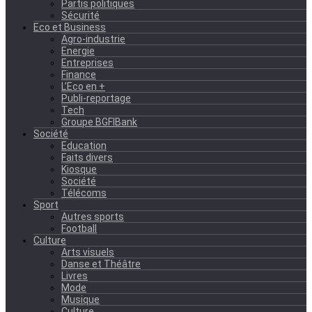
Partis politiques
Sécurité
Eco et Business
Agro-industrie
Energie
Entreprises
Finance
L’Eco en +
Publi-reportage
Tech
Groupe BGFIBank
Société
Education
Faits divers
Kiosque
Société
Télécoms
Sport
Autres sports
Football
Culture
Arts visuels
Danse et Théâtre
Livres
Mode
Musique
Culture