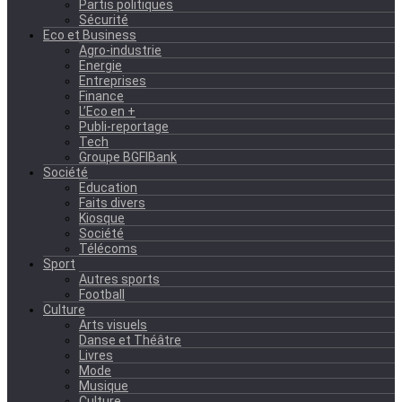
Partis politiques
Sécurité
Eco et Business
Agro-industrie
Energie
Entreprises
Finance
L’Eco en +
Publi-reportage
Tech
Groupe BGFIBank
Société
Education
Faits divers
Kiosque
Société
Télécoms
Sport
Autres sports
Football
Culture
Arts visuels
Danse et Théâtre
Livres
Mode
Musique
Culture