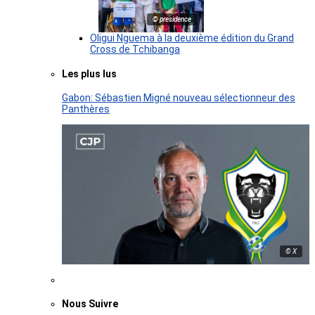
© presidence
Oligui Nguema à la deuxième édition du Grand
Cross de Tchibanga
Les plus lus
Gabon: Sébastien Migné nouveau sélectionneur des
Panthères
© X
Nous Suivre