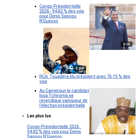
Congo-Présidentielle
2026 : 94,82 % des voix
pour Denis Sassou
N’Guesso
© DR
© @dr
RCA: Touadéra élu président avec 76,15 % des
voix
Au Cameroun le candidat
Issa Tchiroma se
revendique vainqueur de
l’élection présidentielle
Les plus lus
Congo-Présidentielle 2026 :
94,82 % des voix pour Denis
Sassou N’Guesso