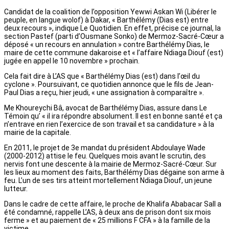
Candidat de la coalition de l’opposition Yewwi Askan Wi (Libérer le
peuple, en langue wolof) à Dakar, « Barthélémy (Dias est) entre
deux recours », indique Le Quotidien. En effet, précise ce journal, la
section Pastef (parti d’Ousmane Sonko) de Mermoz-Sacré-Cœur a
déposé « un recours en annulation » contre Barthélémy Dias, le
maire de cette commune dakaroise et « l’affaire Ndiaga Diouf (est)
jugée en appel le 10 novembre » prochain.
Cela fait dire à L’AS que « Barthélémy Dias (est) dans l’œil du
cyclone ». Poursuivant, ce quotidien annonce que le fils de Jean-
Paul Dias a reçu, hier jeudi, « une assignation à comparaître ».
Me Khoureychi Bâ, avocat de Barthélémy Dias, assure dans Le
Témoin qu’ « il ira répondre absolument. Il est en bonne santé et ça
n’entrave en rien l’exercice de son travail et sa candidature » à la
mairie de la capitale.
En 2011, le projet de 3e mandat du président Abdoulaye Wade
(2000-2012) attise le feu. Quelques mois avant le scrutin, des
nervis font une descente à la mairie de Mermoz-Sacré-Cœur. Sur
les lieux au moment des faits, Barthélémy Dias dégaine son arme à
feu. L’un de ses tirs atteint mortellement Ndiaga Diouf, un jeune
lutteur.
Dans le cadre de cette affaire, le proche de Khalifa Ababacar Sall a
été condamné, rappelle L’AS, à deux ans de prison dont six mois
ferme » et au paiement de « 25 millions F CFA » à la famille de la
victime.