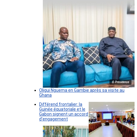
© Présidence
Oligui Nguema en Gambie après sa visite au
Ghana
Différend frontalier: la
Guinée équatoriale et le
Gabon signent un accord
d’engagement