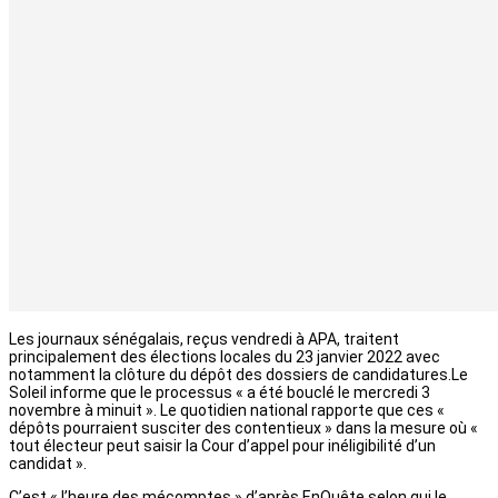
Les journaux sénégalais, reçus vendredi à APA, traitent
principalement des élections locales du 23 janvier 2022 avec
notamment la clôture du dépôt des dossiers de candidatures.Le
Soleil informe que le processus « a été bouclé le mercredi 3
novembre à minuit ». Le quotidien national rapporte que ces «
dépôts pourraient susciter des contentieux » dans la mesure où «
tout électeur peut saisir la Cour d’appel pour inéligibilité d’un
candidat ».
C’est « l’heure des mécomptes » d’après EnQuête selon qui le