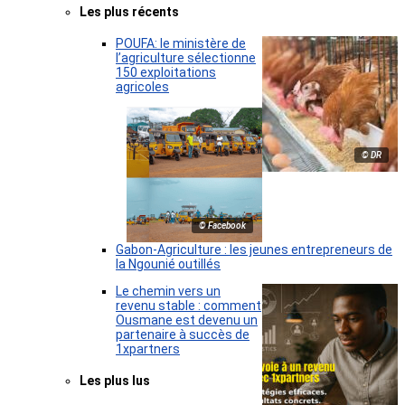
Les plus récents
POUFA: le ministère de
l’agriculture sélectionne
150 exploitations
agricoles
© DR
© Facebook
Gabon-Agriculture : les jeunes entrepreneurs de
la Ngounié outillés
Le chemin vers un
revenu stable : comment
Ousmane est devenu un
partenaire à succès de
1xpartners
Les plus lus