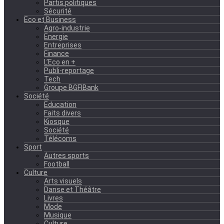
Partis politiques
Sécurité
Eco et Business
Agro-industrie
Energie
Entreprises
Finance
L’Eco en +
Publi-reportage
Tech
Groupe BGFIBank
Société
Education
Faits divers
Kiosque
Société
Télécoms
Sport
Autres sports
Football
Culture
Arts visuels
Danse et Théâtre
Livres
Mode
Musique
Culture