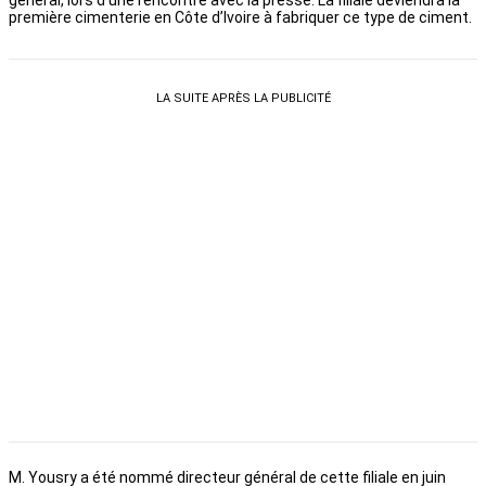
général, lors d’une rencontre avec là presse. La filiale deviendra la
première cimenterie en Côte d’Ivoire à fabriquer ce type de ciment.
LA SUITE APRÈS LA PUBLICITÉ
M. Yousry a été nommé directeur général de cette filiale en juin