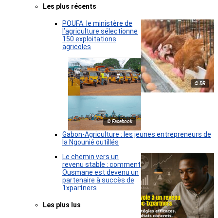
Les plus récents
POUFA: le ministère de
l’agriculture sélectionne
150 exploitations
agricoles
© DR
© Facebook
Gabon-Agriculture : les jeunes entrepreneurs de
la Ngounié outillés
Le chemin vers un
revenu stable : comment
Ousmane est devenu un
partenaire à succès de
1xpartners
Les plus lus