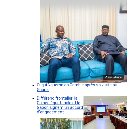
© Présidence
Oligui Nguema en Gambie après sa visite au
Ghana
Différend frontalier: la
Guinée équatoriale et le
Gabon signent un accord
d’engagement