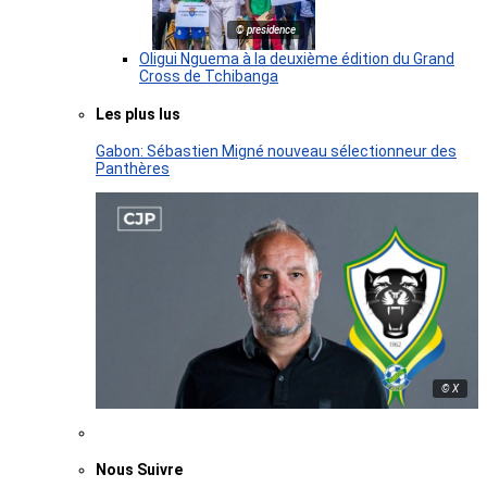
© presidence
Oligui Nguema à la deuxième édition du Grand
Cross de Tchibanga
Les plus lus
Gabon: Sébastien Migné nouveau sélectionneur des
Panthères
© X
Nous Suivre