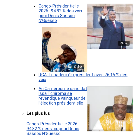
Congo-Présidentielle
2026 : 94,82 % des voix
pour Denis Sassou
N’Guesso
© DR
© @dr
RCA: Touadéra élu président avec 76,15 % des
voix
Au Cameroun le candidat
Issa Tchiroma se
revendique vainqueur de
l’élection présidentielle
Les plus lus
Congo-Présidentielle 2026 :
94,82 % des voix pour Denis
Sassou N’Guesso