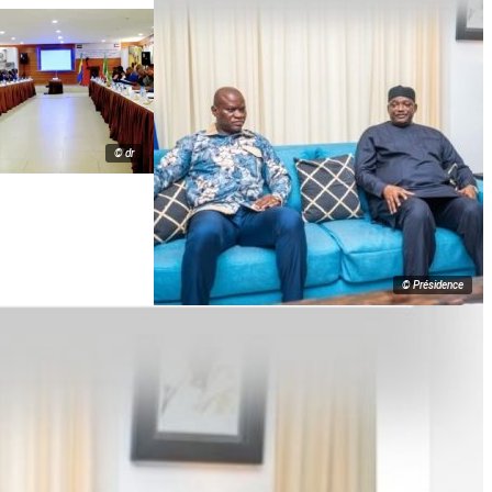
© dr
© Présidence