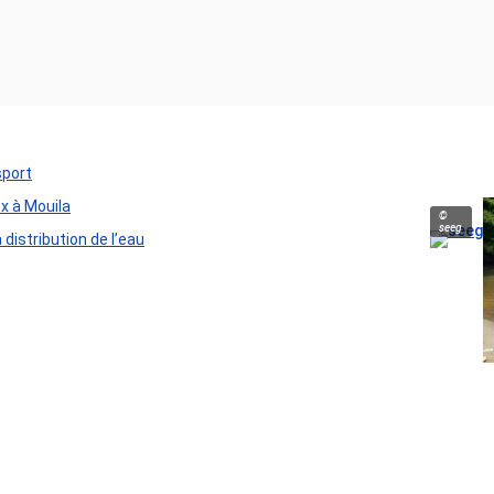
sport
ux à Mouila
©
seeg
distribution de l’eau