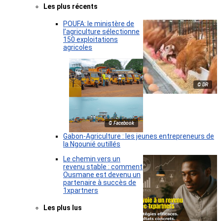
Les plus récents
POUFA: le ministère de
l’agriculture sélectionne
150 exploitations
agricoles
© DR
© Facebook
Gabon-Agriculture : les jeunes entrepreneurs de
la Ngounié outillés
Le chemin vers un
revenu stable : comment
Ousmane est devenu un
partenaire à succès de
1xpartners
Les plus lus