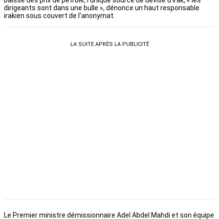
baisse des prix de pétrole, l’unique source de devise d’Irak, « les
dirigeants sont dans une bulle », dénonce un haut responsable
irakien sous couvert de l’anonymat.
LA SUITE APRÈS LA PUBLICITÉ
Le Premier ministre démissionnaire Adel Abdel Mahdi et son équipe