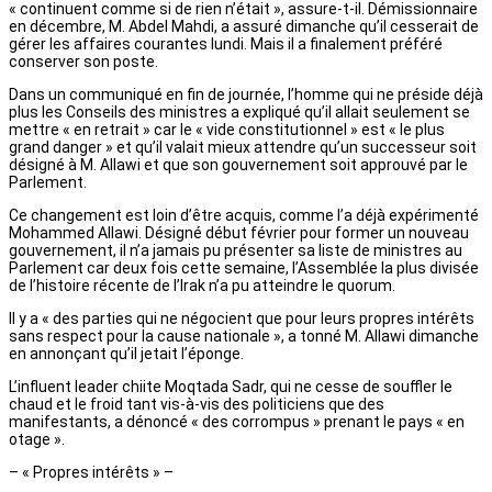
« continuent comme si de rien n’était », assure-t-il. Démissionnaire
en décembre, M. Abdel Mahdi, a assuré dimanche qu’il cesserait de
gérer les affaires courantes lundi. Mais il a finalement préféré
conserver son poste.
Dans un communiqué en fin de journée, l’homme qui ne préside déjà
plus les Conseils des ministres a expliqué qu’il allait seulement se
mettre « en retrait » car le « vide constitutionnel » est « le plus
grand danger » et qu’il valait mieux attendre qu’un successeur soit
désigné à M. Allawi et que son gouvernement soit approuvé par le
Parlement.
Ce changement est loin d’être acquis, comme l’a déjà expérimenté
Mohammed Allawi. Désigné début février pour former un nouveau
gouvernement, il n’a jamais pu présenter sa liste de ministres au
Parlement car deux fois cette semaine, l’Assemblée la plus divisée
de l’histoire récente de l’Irak n’a pu atteindre le quorum.
Il y a « des parties qui ne négocient que pour leurs propres intérêts
sans respect pour la cause nationale », a tonné M. Allawi dimanche
en annonçant qu’il jetait l’éponge.
L’influent leader chiite Moqtada Sadr, qui ne cesse de souffler le
chaud et le froid tant vis-à-vis des politiciens que des
manifestants, a dénoncé « des corrompus » prenant le pays « en
otage ».
– « Propres intérêts » –