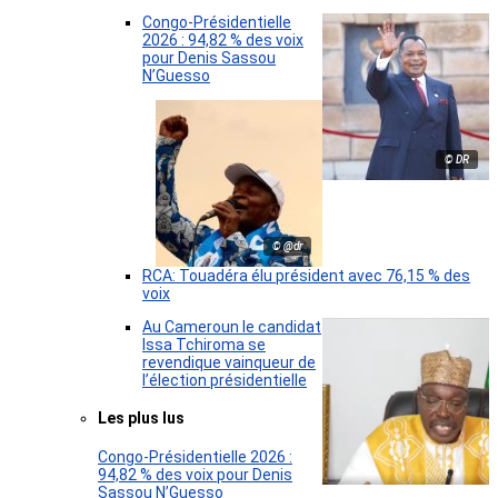
Congo-Présidentielle
2026 : 94,82 % des voix
pour Denis Sassou
N’Guesso
© DR
© @dr
RCA: Touadéra élu président avec 76,15 % des
voix
Au Cameroun le candidat
Issa Tchiroma se
revendique vainqueur de
l’élection présidentielle
Les plus lus
Congo-Présidentielle 2026 :
94,82 % des voix pour Denis
Sassou N’Guesso