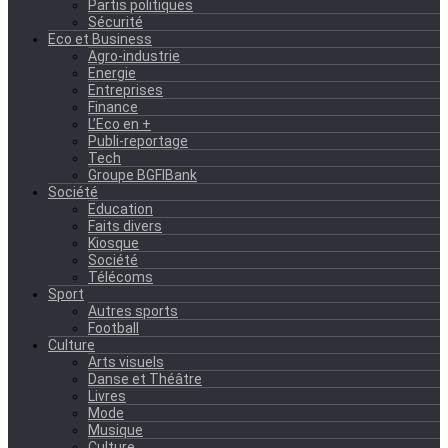
Partis politiques
Sécurité
Eco et Business
Agro-industrie
Energie
Entreprises
Finance
L’Eco en +
Publi-reportage
Tech
Groupe BGFIBank
Société
Education
Faits divers
Kiosque
Société
Télécoms
Sport
Autres sports
Football
Culture
Arts visuels
Danse et Théâtre
Livres
Mode
Musique
Culture