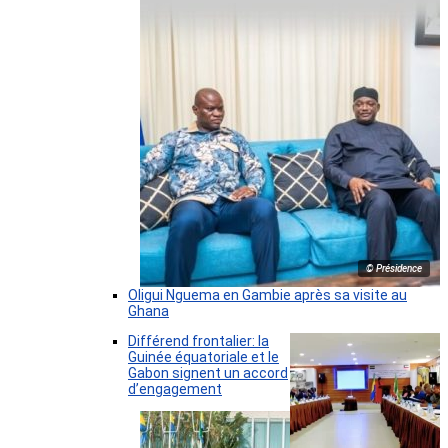
© Présidence
Oligui Nguema en Gambie après sa visite au
Ghana
Différend frontalier: la
Guinée équatoriale et le
Gabon signent un accord
d’engagement