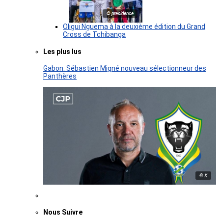
© presidence
Oligui Nguema à la deuxième édition du Grand
Cross de Tchibanga
Les plus lus
Gabon: Sébastien Migné nouveau sélectionneur des
Panthères
© X
Nous Suivre