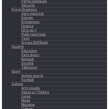
Partis politiques
Sécurité
Eco et Business
Agro-industrie
Energie
Entreprises
Finance
L’Eco en +
Publi-reportage
Tech
Groupe BGFIBank
Société
Education
Faits divers
Kiosque
Société
Télécoms
Sport
Autres sports
Football
Culture
Arts visuels
Danse et Théâtre
Livres
Mode
Musique
Culture