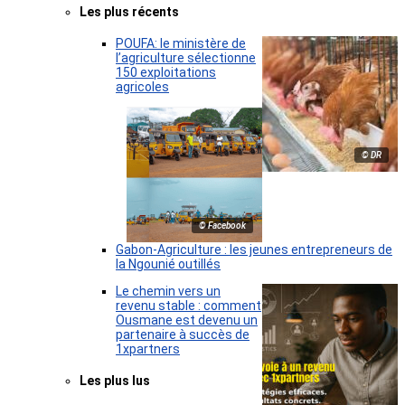
Les plus récents
POUFA: le ministère de
l’agriculture sélectionne
150 exploitations
agricoles
© DR
© Facebook
Gabon-Agriculture : les jeunes entrepreneurs de
la Ngounié outillés
Le chemin vers un
revenu stable : comment
Ousmane est devenu un
partenaire à succès de
1xpartners
Les plus lus