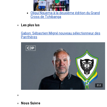
© presidence
Oligui Nguema à la deuxième édition du Grand
Cross de Tchibanga
Les plus lus
Gabon: Sébastien Migné nouveau sélectionneur des
Panthères
© X
Nous Suivre