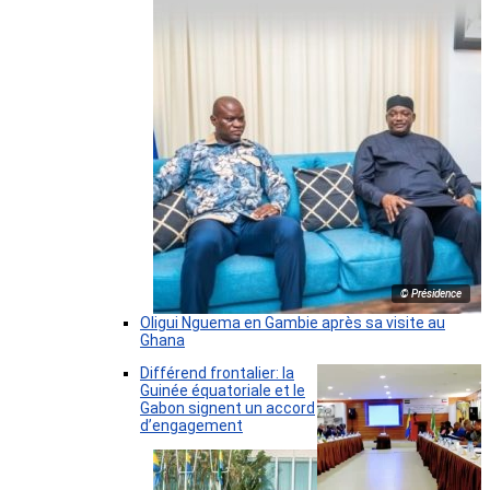
© Présidence
Oligui Nguema en Gambie après sa visite au
Ghana
Différend frontalier: la
Guinée équatoriale et le
Gabon signent un accord
d’engagement