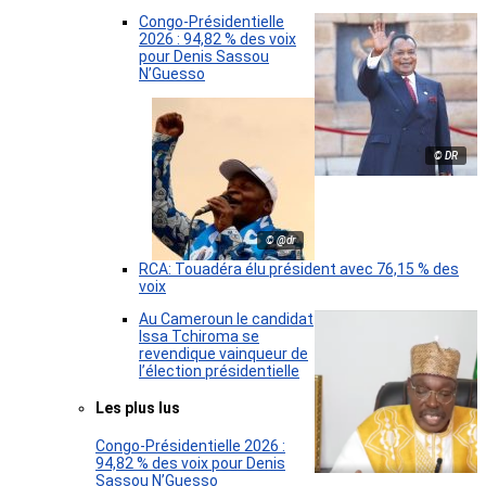
Congo-Présidentielle
2026 : 94,82 % des voix
pour Denis Sassou
N’Guesso
© DR
© @dr
RCA: Touadéra élu président avec 76,15 % des
voix
Au Cameroun le candidat
Issa Tchiroma se
revendique vainqueur de
l’élection présidentielle
Les plus lus
Congo-Présidentielle 2026 :
94,82 % des voix pour Denis
Sassou N’Guesso