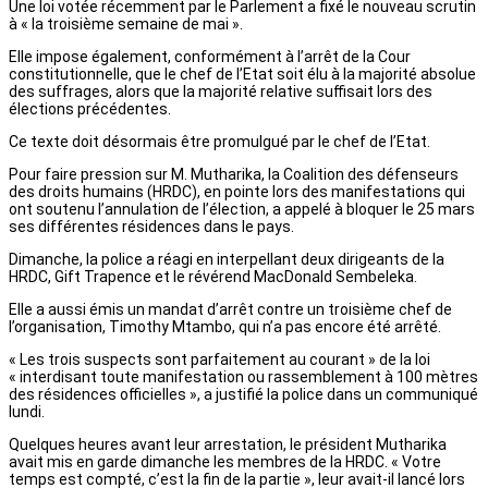
Une loi votée récemment par le Parlement a fixé le nouveau scrutin
à « la troisième semaine de mai ».
Elle impose également, conformément à l’arrêt de la Cour
constitutionnelle, que le chef de l’Etat soit élu à la majorité absolue
des suffrages, alors que la majorité relative suffisait lors des
élections précédentes.
Ce texte doit désormais être promulgué par le chef de l’Etat.
Pour faire pression sur M. Mutharika, la Coalition des défenseurs
des droits humains (HRDC), en pointe lors des manifestations qui
ont soutenu l’annulation de l’élection, a appelé à bloquer le 25 mars
ses différentes résidences dans le pays.
Dimanche, la police a réagi en interpellant deux dirigeants de la
HRDC, Gift Trapence et le révérend MacDonald Sembeleka.
Elle a aussi émis un mandat d’arrêt contre un troisième chef de
l’organisation, Timothy Mtambo, qui n’a pas encore été arrêté.
« Les trois suspects sont parfaitement au courant » de la loi
« interdisant toute manifestation ou rassemblement à 100 mètres
des résidences officielles », a justifié la police dans un communiqué
lundi.
Quelques heures avant leur arrestation, le président Mutharika
avait mis en garde dimanche les membres de la HRDC. « Votre
temps est compté, c’est la fin de la partie », leur avait-il lancé lors