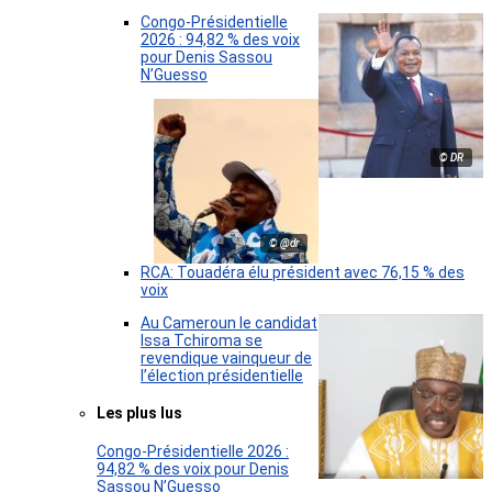
Congo-Présidentielle
2026 : 94,82 % des voix
pour Denis Sassou
N’Guesso
© DR
© @dr
RCA: Touadéra élu président avec 76,15 % des
voix
Au Cameroun le candidat
Issa Tchiroma se
revendique vainqueur de
l’élection présidentielle
Les plus lus
Congo-Présidentielle 2026 :
94,82 % des voix pour Denis
Sassou N’Guesso