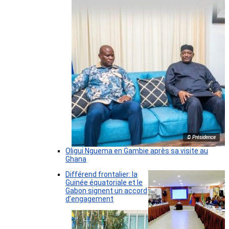
© Présidence
Oligui Nguema en Gambie après sa visite au
Ghana
Différend frontalier: la
Guinée équatoriale et le
Gabon signent un accord
d’engagement