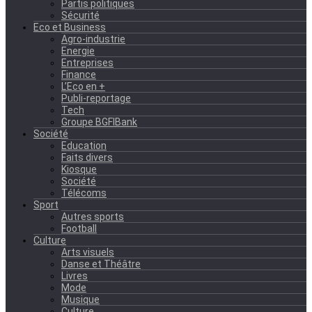
Partis politiques
Sécurité
Eco et Business
Agro-industrie
Energie
Entreprises
Finance
L’Eco en +
Publi-reportage
Tech
Groupe BGFIBank
Société
Education
Faits divers
Kiosque
Société
Télécoms
Sport
Autres sports
Football
Culture
Arts visuels
Danse et Théâtre
Livres
Mode
Musique
Culture