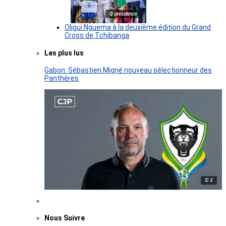
© presidence
Oligui Nguema à la deuxième édition du Grand
Cross de Tchibanga
Les plus lus
Gabon: Sébastien Migné nouveau sélectionneur des
Panthères
© X
Nous Suivre