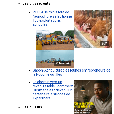
Les plus récents
POUFA: le ministère de
l’agriculture sélectionne
150 exploitations
agricoles
© DR
© Facebook
Gabon-Agriculture : les jeunes entrepreneurs de
la Ngounié outillés
Le chemin vers un
revenu stable : comment
Ousmane est devenu un
partenaire à succès de
1xpartners
Les plus lus