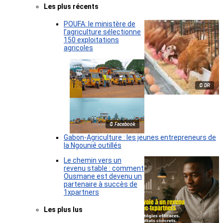
Les plus récents
POUFA: le ministère de
l’agriculture sélectionne
150 exploitations
agricoles
© DR
© Facebook
Gabon-Agriculture : les jeunes entrepreneurs de
la Ngounié outillés
Le chemin vers un
revenu stable : comment
Ousmane est devenu un
partenaire à succès de
1xpartners
Les plus lus