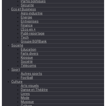
Partis politiques
Sécurité
Eco et Business
Agro-industrie
Energie
Entreprises
Finance
L’Eco en +
Publi-reportage
Tech
Groupe BGFIBank
Société
Education
Faits divers
Kiosque
Société
Télécoms
Sport
Autres sports
Football
Culture
Arts visuels
Danse et Théâtre
Livres
Mode
Musique
Culture