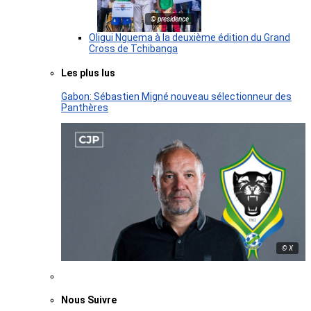
© presidence
Oligui Nguema à la deuxième édition du Grand
Cross de Tchibanga
Les plus lus
Gabon: Sébastien Migné nouveau sélectionneur des
Panthères
© X
Nous Suivre