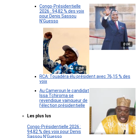
Congo-Présidentielle
2026 : 94,82 % des voix
pour Denis Sassou
N’Guesso
© DR
© @dr
RCA: Touadéra élu président avec 76,15 % des
voix
Au Cameroun le candidat
Issa Tchiroma se
revendique vainqueur de
l’élection présidentielle
Les plus lus
Congo-Présidentielle 2026 :
94,82 % des voix pour Denis
Sassou N’Guesso