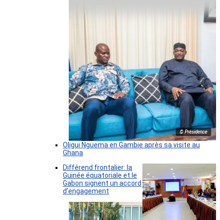
© Présidence
Oligui Nguema en Gambie après sa visite au
Ghana
Différend frontalier: la
Guinée équatoriale et le
Gabon signent un accord
d’engagement