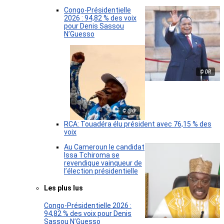
Congo-Présidentielle
2026 : 94,82 % des voix
pour Denis Sassou
N’Guesso
© DR
© @dr
RCA: Touadéra élu président avec 76,15 % des
voix
Au Cameroun le candidat
Issa Tchiroma se
revendique vainqueur de
l’élection présidentielle
Les plus lus
Congo-Présidentielle 2026 :
94,82 % des voix pour Denis
Sassou N’Guesso