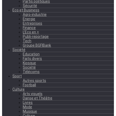
Partis politiques
Sécurité
Eco et Business
Agro-industrie
Energie
Entreprises
Finance
L’Eco en +
Publi-reportage
Tech
Groupe BGFIBank
Société
Education
Faits divers
Kiosque
Société
Télécoms
Sport
Autres sports
Football
Culture
Arts visuels
Danse et Théâtre
Livres
Mode
Musique
Culture