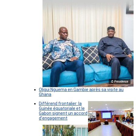
© Présidence
Oligui Nguema en Gambie après sa visite au
Ghana
Différend frontalier: la
Guinée équatoriale et le
Gabon signent un accord
d’engagement