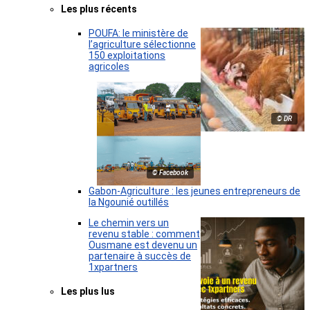
Les plus récents
POUFA: le ministère de
l’agriculture sélectionne
150 exploitations
agricoles
© DR
© Facebook
Gabon-Agriculture : les jeunes entrepreneurs de
la Ngounié outillés
Le chemin vers un
revenu stable : comment
Ousmane est devenu un
partenaire à succès de
1xpartners
Les plus lus