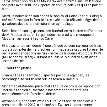
Le 24 janvier, son fils Alaa Moubarak avait affirmé sur Twitter que
son père avait subi une « opération chirurgicale » et qu’il se portait
bien.
Mardi, la nouvelle de son décès à l’hôpital al-Galaa (est du Caire) a
été confirmée par la famille et relayée par la télévision égyptienne,
qui arbore depuis lors un ruban noir symbolique.
Selon les médias égyptiens, des funérailles militaires en l’honneur
de M. Moubarak seront organisées mercredi à la mosquée al-
Mouchir Tantaoui, à l’est du Caire.
Et les autorités ont décrété une période de deuil national de trois
jours à compter de mercredi en hommage à celui qui est présenté
par la présidence comme l’un « héros de la guerre d’octobre 1973
(NDLR: contre Israël) », durant laquelle M. Moubarak avait dirigé
l’armée de l’air.
– Traduit en justice –
Emanant de l’ensemble du spectre politique égyptien, les
hommages se multiplient sur les réseaux sociaux.
Mohamed el-Baradei, prix Nobel et figure de proue de l’opposition
libérale à l’ancien autocrate, a notamment présenté ses
condoléances à la famille du défunt.
Ayman Nour, opposant exilé en Turquie et ancien candidat à la
présidentielle de 2012, a déclaré sur Twitter lui « pardonner