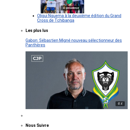
© presidence
Oligui Nguema à la deuxième édition du Grand
Cross de Tchibanga
Les plus lus
Gabon: Sébastien Migné nouveau sélectionneur des
Panthères
© X
Nous Suivre