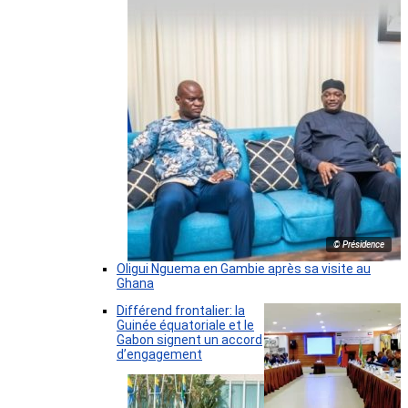
© Présidence
Oligui Nguema en Gambie après sa visite au
Ghana
Différend frontalier: la
Guinée équatoriale et le
Gabon signent un accord
d’engagement