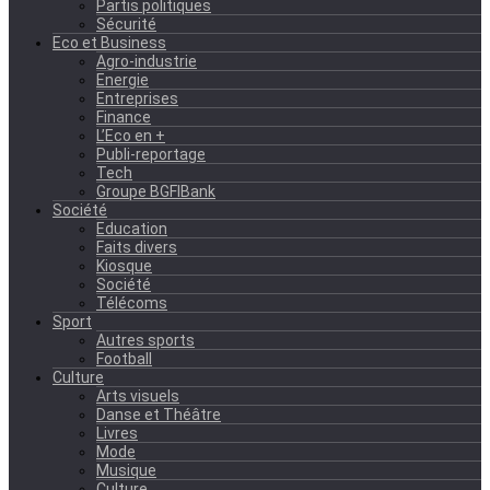
Partis politiques
Sécurité
Eco et Business
Agro-industrie
Energie
Entreprises
Finance
L’Eco en +
Publi-reportage
Tech
Groupe BGFIBank
Société
Education
Faits divers
Kiosque
Société
Télécoms
Sport
Autres sports
Football
Culture
Arts visuels
Danse et Théâtre
Livres
Mode
Musique
Culture