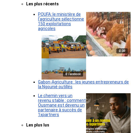
Les plus récents
POUFA: le ministère de
l’agriculture sélectionne
150 exploitations
agricoles
© DR
© Facebook
Gabon-Agriculture : les jeunes entrepreneurs de
la Ngounié outillés
Le chemin vers un
revenu stable : comment
Ousmane est devenu un
partenaire à succès de
1xpartners
Les plus lus