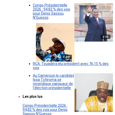
Congo-Présidentielle
2026 : 94,82 % des voix
pour Denis Sassou
N’Guesso
© DR
© @dr
RCA: Touadéra élu président avec 76,15 % des
voix
Au Cameroun le candidat
Issa Tchiroma se
revendique vainqueur de
l’élection présidentielle
Les plus lus
Congo-Présidentielle 2026 :
94,82 % des voix pour Denis
Sassou N’Guesso