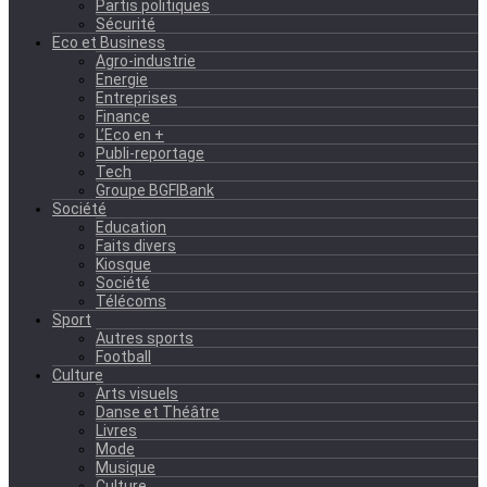
Partis politiques
Sécurité
Eco et Business
Agro-industrie
Energie
Entreprises
Finance
L’Eco en +
Publi-reportage
Tech
Groupe BGFIBank
Société
Education
Faits divers
Kiosque
Société
Télécoms
Sport
Autres sports
Football
Culture
Arts visuels
Danse et Théâtre
Livres
Mode
Musique
Culture