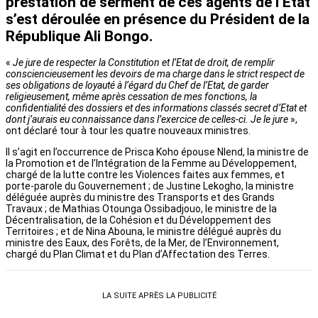
prestation de serment de ces agents de l’Etat
s’est déroulée en présence du Président de la
République Ali Bongo.
«
Je jure de respecter la Constitution et l’Etat de droit, de remplir
consciencieusement les devoirs de ma charge dans le strict respect de
ses obligations de loyauté à l’égard du Chef de l’Etat, de garder
religieusement, même après cessation de mes fonctions, la
confidentialité des dossiers et des informations classés secret d’Etat et
dont j’aurais eu connaissance dans l’exercice de celles-ci. Je le jure
»,
ont déclaré tour à tour les quatre nouveaux ministres.
Il s’agit en l’occurrence de Prisca Koho épouse Nlend, la ministre de
la Promotion et de l’Intégration de la Femme au Développement,
chargé de la lutte contre les Violences faites aux femmes, et
porte-parole du Gouvernement ; de Justine Lekogho, la ministre
déléguée auprès du ministre des Transports et des Grands
Travaux ; de Mathias Otounga Ossibadjouo, le ministre de la
Décentralisation, de la Cohésion et du Développement des
Territoires ; et de Nina Abouna, le ministre délégué auprès du
ministre des Eaux, des Forêts, de la Mer, de l’Environnement,
chargé du Plan Climat et du Plan d’Affectation des Terres.
LA SUITE APRÈS LA PUBLICITÉ