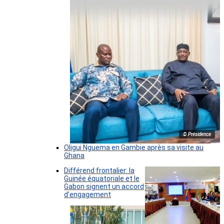
© Présidence
Oligui Nguema en Gambie après sa visite au
Ghana
Différend frontalier: la
Guinée équatoriale et le
Gabon signent un accord
d’engagement