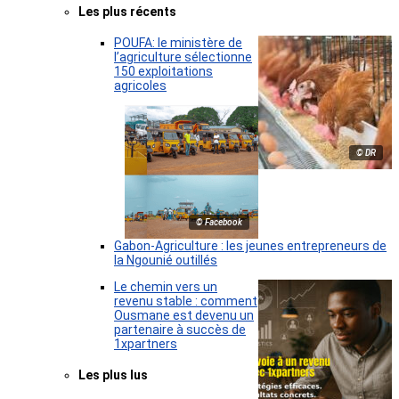
Les plus récents
POUFA: le ministère de
l’agriculture sélectionne
150 exploitations
agricoles
© DR
© Facebook
Gabon-Agriculture : les jeunes entrepreneurs de
la Ngounié outillés
Le chemin vers un
revenu stable : comment
Ousmane est devenu un
partenaire à succès de
1xpartners
Les plus lus