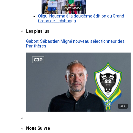
© presidence
Oligui Nguema à la deuxième édition du Grand
Cross de Tchibanga
Les plus lus
Gabon: Sébastien Migné nouveau sélectionneur des
Panthères
© X
Nous Suivre