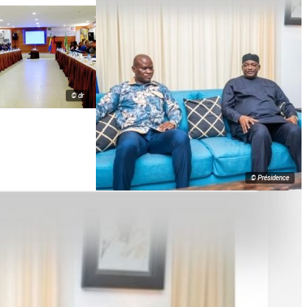
© dr
© Présidence