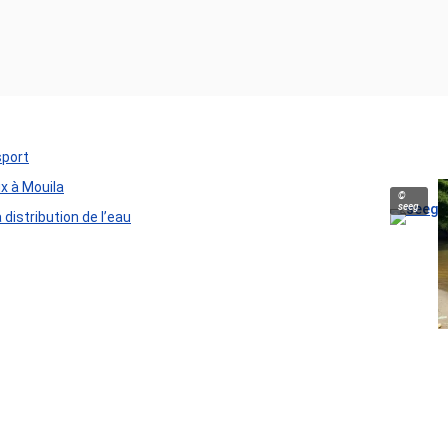
sport
ux à Mouila
©
seeg
distribution de l’eau