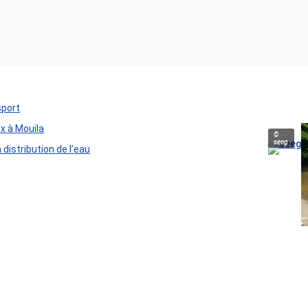
sport
ux à Mouila
©
seeg
distribution de l’eau