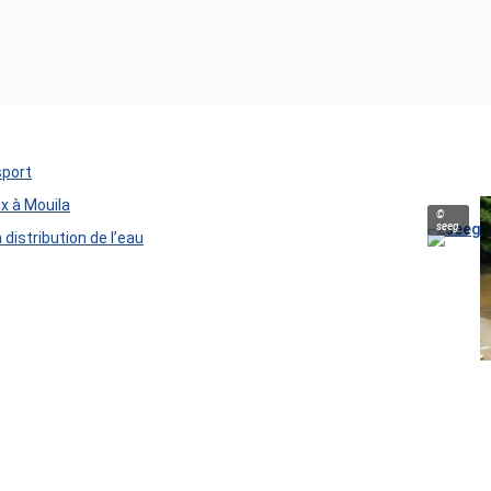
sport
ux à Mouila
©
seeg
distribution de l’eau