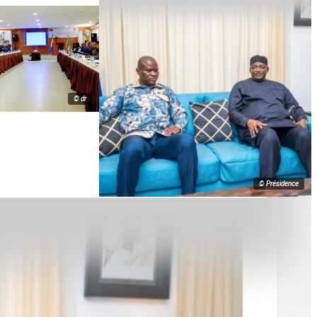
© dr
© Présidence