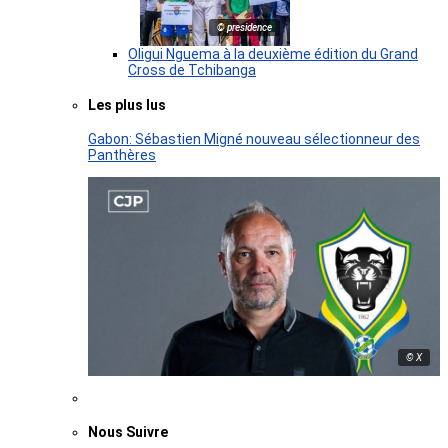
© presidence
Oligui Nguema à la deuxième édition du Grand
Cross de Tchibanga
Les plus lus
Gabon: Sébastien Migné nouveau sélectionneur des
Panthères
© X
Nous Suivre