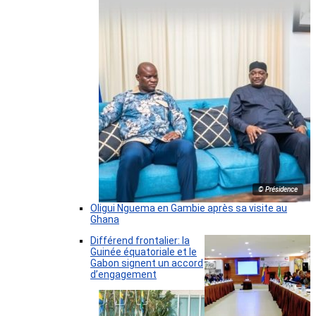
© Présidence
Oligui Nguema en Gambie après sa visite au
Ghana
Différend frontalier: la
Guinée équatoriale et le
Gabon signent un accord
d’engagement