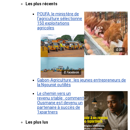
Les plus récents
POUFA: le ministère de
l’agriculture sélectionne
150 exploitations
agricoles
© DR
© Facebook
Gabon-Agriculture : les jeunes entrepreneurs de
la Ngounié outillés
Le chemin vers un
revenu stable : comment
Ousmane est devenu un
partenaire à succès de
1xpartners
Les plus lus