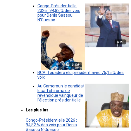
Congo-Présidentielle
2026 : 94,82 % des voix
pour Denis Sassou
N’Guesso
© DR
© @dr
RCA: Touadéra élu président avec 76,15 % des
voix
Au Cameroun le candidat
Issa Tchiroma se
revendique vainqueur de
l’élection présidentielle
Les plus lus
Congo-Présidentielle 2026 :
94,82 % des voix pour Denis
Sassou N’Guesso