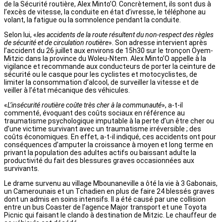
de la Sécurité routière, Alex Minto’O. Concrètement, ils sont dus à
l’excès de vitesse, la conduite en état d’ivresse, le téléphone au
volant, la fatigue ou la somnolence pendant la conduite.
Selon lui, «
les accidents de la route résultent du non-respect des règles
de sécurité et de circulation routière
». Son adresse intervient après
l’accident du 26 juillet aux environs de 15h30 sur le tronçon Oyem-
Mitzic dans la province du Woleu-Ntem. Alex Minto’O appelle à la
vigilance et recommande aux conducteurs de porter la ceinture de
sécurité ou le casque pour les cyclistes et motocyclistes, de
limiter la consommation d’alcool, de surveiller la vitesse et de
veiller à l’état mécanique des véhicules.
«
L’insécurité routière coûte très cher à la communauté
», a-t-il
commenté, évoquant des coûts sociaux en référence au
traumatisme psychologique imputable à la perte d’un être cher ou
d’une victime survivant avec un traumatisme irréversible ; des
coûts économiques. En effet, a-t-il indiqué, ces accidents ont pour
conséquences d’amputer la croissance à moyen et long terme en
privant la population des adultes actifs ou baissant adulte la
productivité du fait des blessures graves occasionnées aux
survivants.
Le drame survenu au village Mbounaneville a ôté la vie à 3 Gabonais,
un Camerounais et un Tchadien en plus de faire 24 blessés graves
dont un admis en soins intensifs. Il a été causé par une collision
entre un bus Coaster de l’agence Major transport et une Toyota
Picnic qui faisant le clando à destination de Mitzic. Le chauffeur de