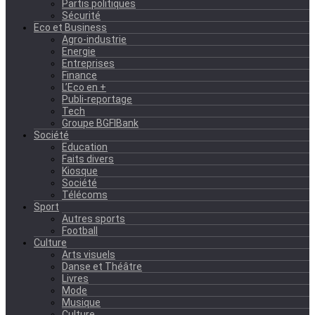
Partis politiques
Sécurité
Eco et Business
Agro-industrie
Energie
Entreprises
Finance
L’Eco en +
Publi-reportage
Tech
Groupe BGFIBank
Société
Education
Faits divers
Kiosque
Société
Télécoms
Sport
Autres sports
Football
Culture
Arts visuels
Danse et Théâtre
Livres
Mode
Musique
Culture