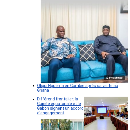
© Présidence
Oligui Nguema en Gambie après sa visite au
Ghana
Différend frontalier: la
Guinée équatoriale et le
Gabon signent un accord
d’engagement