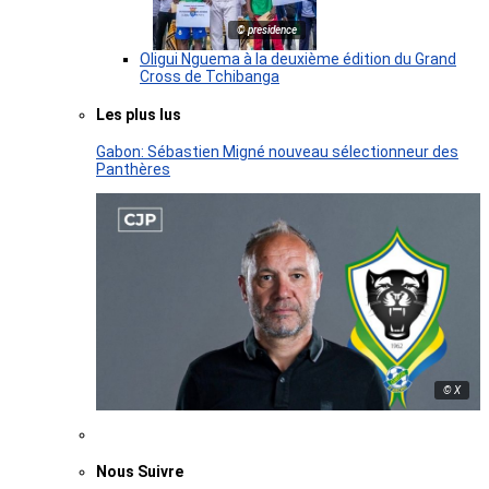
© presidence
Oligui Nguema à la deuxième édition du Grand
Cross de Tchibanga
Les plus lus
Gabon: Sébastien Migné nouveau sélectionneur des
Panthères
© X
Nous Suivre