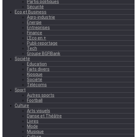
Partis politiques
Sécurité
Eco et Business
Agro-industrie
Energie
Entreprises
Finance
L’Eco en +
Publi-reportage
Tech
Groupe BGFIBank
Société
Education
Faits divers
Kiosque
Société
Télécoms
Sport
Autres sports
Football
Culture
Arts visuels
Danse et Théâtre
Livres
Mode
Musique
Culture