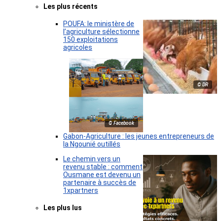
Les plus récents
POUFA: le ministère de
l’agriculture sélectionne
150 exploitations
agricoles
© DR
© Facebook
Gabon-Agriculture : les jeunes entrepreneurs de
la Ngounié outillés
Le chemin vers un
revenu stable : comment
Ousmane est devenu un
partenaire à succès de
1xpartners
Les plus lus