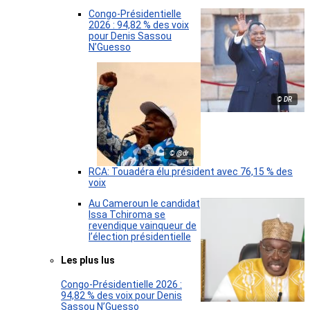
Congo-Présidentielle
2026 : 94,82 % des voix
pour Denis Sassou
N’Guesso
© DR
© @dr
RCA: Touadéra élu président avec 76,15 % des
voix
Au Cameroun le candidat
Issa Tchiroma se
revendique vainqueur de
l’élection présidentielle
Les plus lus
Congo-Présidentielle 2026 :
94,82 % des voix pour Denis
Sassou N’Guesso