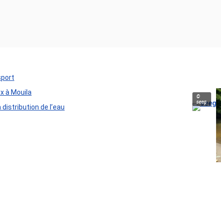
sport
ux à Mouila
©
seeg
distribution de l’eau