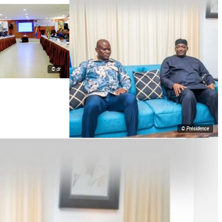
© dr
© Présidence