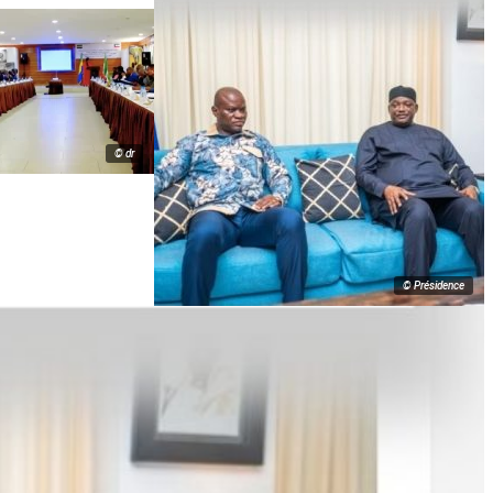
© dr
© Présidence