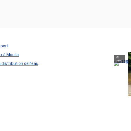
sport
ux à Mouila
©
seeg
distribution de l’eau