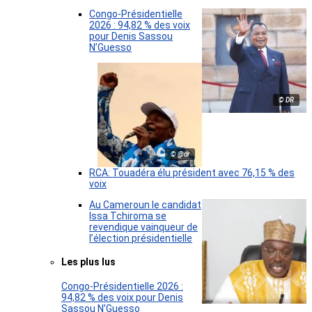
Congo-Présidentielle
2026 : 94,82 % des voix
pour Denis Sassou
N’Guesso
© DR
© @dr
RCA: Touadéra élu président avec 76,15 % des
voix
Au Cameroun le candidat
Issa Tchiroma se
revendique vainqueur de
l’élection présidentielle
Les plus lus
Congo-Présidentielle 2026 :
94,82 % des voix pour Denis
Sassou N’Guesso