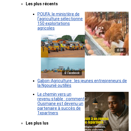
Les plus récents
POUFA: le ministère de
l’agriculture sélectionne
150 exploitations
agricoles
© DR
© Facebook
Gabon-Agriculture : les jeunes entrepreneurs de
la Ngounié outillés
Le chemin vers un
revenu stable : comment
Ousmane est devenu un
partenaire à succès de
1xpartners
Les plus lus