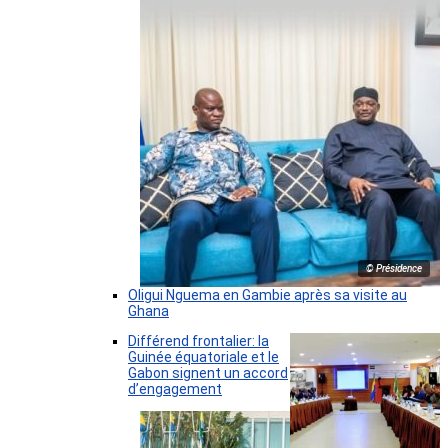
© Présidence
Oligui Nguema en Gambie après sa visite au
Ghana
Différend frontalier: la
Guinée équatoriale et le
Gabon signent un accord
d’engagement