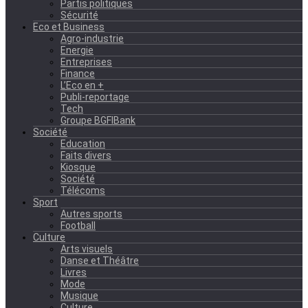
Partis politiques
Sécurité
Eco et Business
Agro-industrie
Energie
Entreprises
Finance
L’Eco en +
Publi-reportage
Tech
Groupe BGFIBank
Société
Education
Faits divers
Kiosque
Société
Télécoms
Sport
Autres sports
Football
Culture
Arts visuels
Danse et Théâtre
Livres
Mode
Musique
Culture