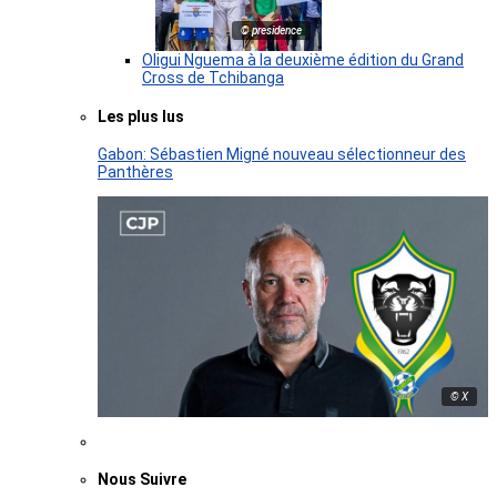
© presidence
Oligui Nguema à la deuxième édition du Grand
Cross de Tchibanga
Les plus lus
Gabon: Sébastien Migné nouveau sélectionneur des
Panthères
© X
Nous Suivre