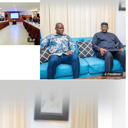
© dr
© Présidence