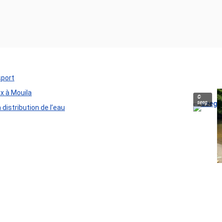
sport
ux à Mouila
©
seeg
distribution de l’eau