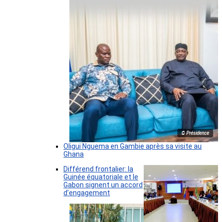
© Présidence
Oligui Nguema en Gambie après sa visite au
Ghana
Différend frontalier: la
Guinée équatoriale et le
Gabon signent un accord
d’engagement