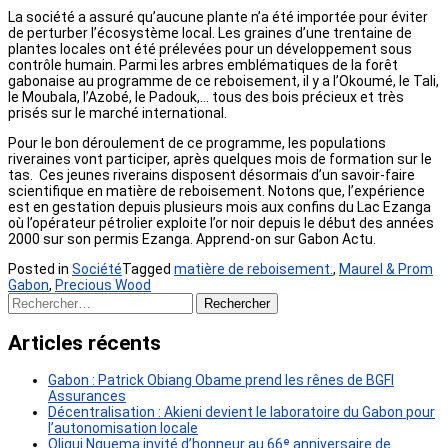
La société a assuré qu’aucune plante n’a été importée pour éviter
de perturber l’écosystème local. Les graines d’une trentaine de
plantes locales ont été prélevées pour un développement sous
contrôle humain. Parmi les arbres emblématiques de la forêt
gabonaise au programme de ce reboisement, il y a l’Okoumé, le Tali,
le Moubala, l’Azobé, le Padouk,… tous des bois précieux et très
prisés sur le marché international.
Pour le bon déroulement de ce programme, les populations
riveraines vont participer, après quelques mois de formation sur le
tas. Ces jeunes riverains disposent désormais d’un savoir-faire
scientifique en matière de reboisement. Notons que, l’expérience
est en gestation depuis plusieurs mois aux confins du Lac Ezanga
où l’opérateur pétrolier exploite l’or noir depuis le début des années
2000 sur son permis Ezanga. Apprend-on sur Gabon Actu.
Posted in
Société
Tagged
matière de reboisement.
,
Maurel & Prom
Gabon
,
Precious Wood
Rechercher :
Articles récents
Gabon : Patrick Obiang Obame prend les rênes de BGFI
Assurances
Décentralisation : Akieni devient le laboratoire du Gabon pour
l’autonomisation locale
Oligui Nguema invité d’honneur au 66ᵉ anniversaire de