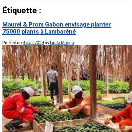
Étiquette :
Maurel & Prom Gabon
Maurel & Prom Gabon envisage planter
75000 plants à Lambaréné
Posted on
4 avril 2024
by
Linda Manga