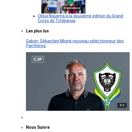
© presidence
Oligui Nguema à la deuxième édition du Grand
Cross de Tchibanga
Les plus lus
Gabon: Sébastien Migné nouveau sélectionneur des
Panthères
© X
Nous Suivre