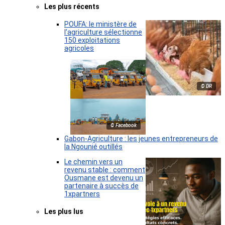
Les plus récents
POUFA: le ministère de
l’agriculture sélectionne
150 exploitations
agricoles
© DR
© Facebook
Gabon-Agriculture : les jeunes entrepreneurs de
la Ngounié outillés
Le chemin vers un
revenu stable : comment
Ousmane est devenu un
partenaire à succès de
1xpartners
Les plus lus