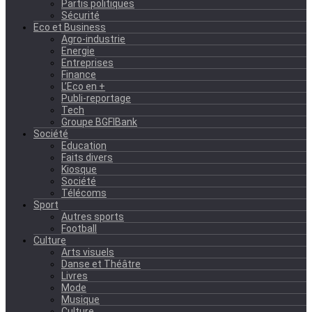
Partis politiques
Sécurité
Eco et Business
Agro-industrie
Energie
Entreprises
Finance
L’Eco en +
Publi-reportage
Tech
Groupe BGFIBank
Société
Education
Faits divers
Kiosque
Société
Télécoms
Sport
Autres sports
Football
Culture
Arts visuels
Danse et Théâtre
Livres
Mode
Musique
Culture