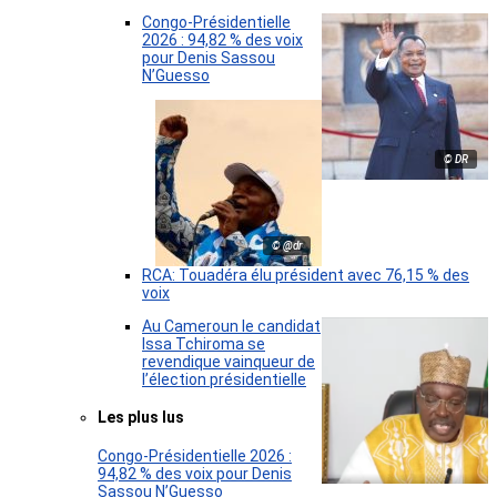
Congo-Présidentielle
2026 : 94,82 % des voix
pour Denis Sassou
N’Guesso
© DR
© @dr
RCA: Touadéra élu président avec 76,15 % des
voix
Au Cameroun le candidat
Issa Tchiroma se
revendique vainqueur de
l’élection présidentielle
Les plus lus
Congo-Présidentielle 2026 :
94,82 % des voix pour Denis
Sassou N’Guesso