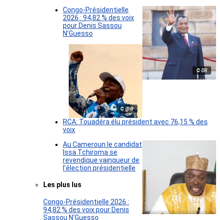
Congo-Présidentielle
2026 : 94,82 % des voix
pour Denis Sassou
N’Guesso
© DR
© @dr
RCA: Touadéra élu président avec 76,15 % des
voix
Au Cameroun le candidat
Issa Tchiroma se
revendique vainqueur de
l’élection présidentielle
Les plus lus
Congo-Présidentielle 2026 :
94,82 % des voix pour Denis
Sassou N’Guesso