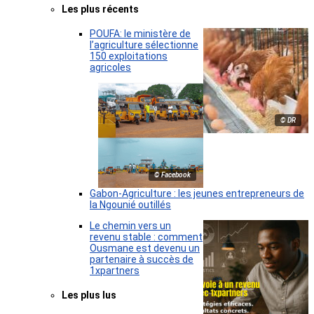
Les plus récents
POUFA: le ministère de
l’agriculture sélectionne
150 exploitations
agricoles
© DR
© Facebook
Gabon-Agriculture : les jeunes entrepreneurs de
la Ngounié outillés
Le chemin vers un
revenu stable : comment
Ousmane est devenu un
partenaire à succès de
1xpartners
Les plus lus