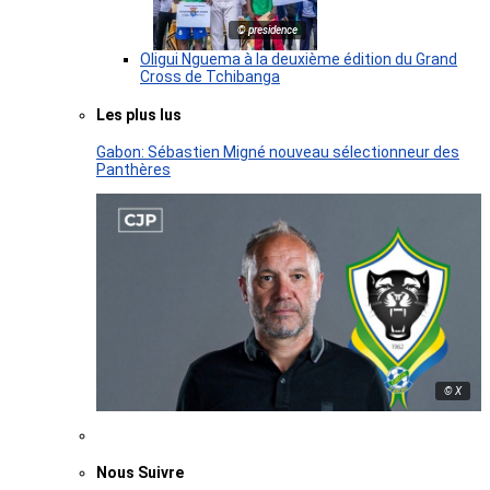
© presidence
Oligui Nguema à la deuxième édition du Grand
Cross de Tchibanga
Les plus lus
Gabon: Sébastien Migné nouveau sélectionneur des
Panthères
© X
Nous Suivre