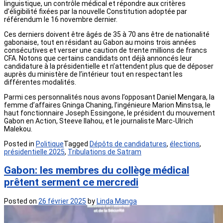
linguistique, un contrôle médical et répondre aux critères
d’éligibilité fixées par la nouvelle Constitution adoptée par
référendum le 16 novembre dernier.
Ces derniers doivent être âgés de 35 à 70 ans être de nationalité
gabonaise, tout en résidant au Gabon au moins trois années
consécutives et verser une caution de trente millions de francs
CFA. Notons que certains candidats ont déjà annoncés leur
candidature à la présidentielle et n’attendent plus que de déposer
auprès du ministère de l’intérieur tout en respectant les
différentes modalités.
Parmi ces personnalités nous avons l’opposant Daniel Mengara, la
femme d’affaires Gninga Chaning, l’ingénieure Marion Minstsa, le
haut fonctionnaire Joseph Essingone, le président du mouvement
Gabon en Action, Steeve Ilahou, et le journaliste Marc-Ulrich
Malekou.
Posted in
Politique
Tagged
Dépôts de candidatures
,
élections
,
présidentielle 2025
,
Tribulations de Satram
Gabon: les membres du collège médical
prêtent serment ce mercredi
Posted on
26 février 2025
by
Linda Manga