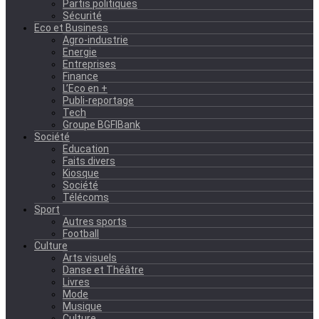
Partis politiques
Sécurité
Eco et Business
Agro-industrie
Energie
Entreprises
Finance
L’Eco en +
Publi-reportage
Tech
Groupe BGFIBank
Société
Education
Faits divers
Kiosque
Société
Télécoms
Sport
Autres sports
Football
Culture
Arts visuels
Danse et Théâtre
Livres
Mode
Musique
Culture