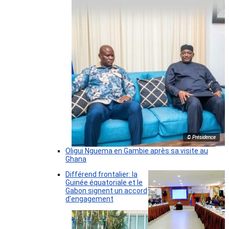
© Présidence
Oligui Nguema en Gambie après sa visite au
Ghana
Différend frontalier: la
Guinée équatoriale et le
Gabon signent un accord
d’engagement