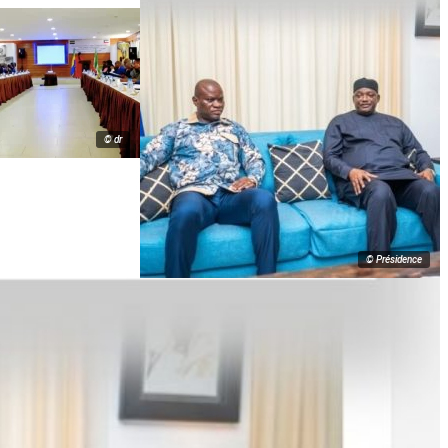
© dr
© Présidence