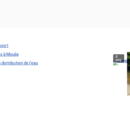
sport
ux à Mouila
©
seeg
distribution de l’eau